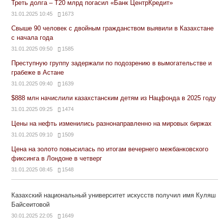
Треть долга – Т20 млрд погасил «Банк ЦентрКредит»
31.01.2025 10:45
1673
Свыше 90 человек с двойным гражданством выявили в Казахстане
с начала года
31.01.2025 09:50
1585
Преступную группу задержали по подозрению в вымогательстве и
грабеже в Астане
31.01.2025 09:40
1639
$888 млн начислили казахстанским детям из Нацфонда в 2025 году
31.01.2025 09:25
1474
Цены на нефть изменились разнонаправленно на мировых биржах
31.01.2025 09:10
1509
Цена на золото повысилась по итогам вечернего межбанковского
фиксинга в Лондоне в четверг
31.01.2025 08:45
1548
Казахский национальный университет искусств получил имя Куляш
Байсеитовой
30.01.2025 22:05
1649