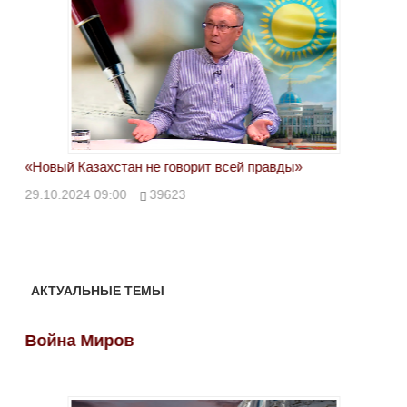
«Новый Казахстан не говорит всей правды»
Лон
ми
29.10.2024 09:00
39623
28.
АКТУАЛЬНЫЕ ТЕМЫ
Война Миров
Во