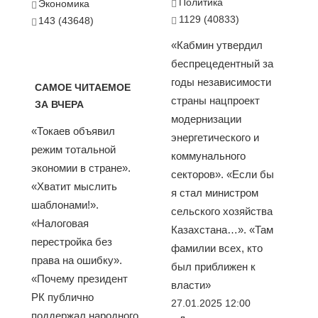
Политика
Экономика
1129 (40833)
143 (43648)
«Кабмин утвердил
беспрецедентный за
годы независимости
САМОЕ ЧИТАЕМОЕ
страны нацпроект
ЗА ВЧЕРА
модернизации
«Токаев объявил
энергетического и
режим тотальной
коммунального
экономии в стране».
секторов». «Если бы
«Хватит мыслить
я стал министром
шаблонами!».
сельского хозяйства
«Налоговая
Казахстана…». «Там
перестройка без
фамилии всех, кто
права на ошибку».
был приближен к
«Почему президент
власти»
РК публично
27.01.2025 12:00
поддержал народного