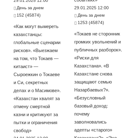
29.01.2025 12:00
День за днем
29.01.2025 12:00
152 (45874)
День за днем
1253 (45874)
«Как могут вымереть
«Токаев не сторонник
казахстанцы:
громких увольнений и
глобальные сценарии
публичных разборок».
рисков». «Выезжаем
«Риски для
на том, что Токаев —
Казахстана». «В
китаист» —
Казахстане снова
Сыроежкин о Токаеве
защищают семью
и Си, секретных
Назарбаевых?».
делах и о Масимове».
«Безусловный
«Казахстан хвалят за
базовый доход:
отмену смертной
почему
казни и критикуют за
заволновались
пытки и ограничения
адепты «старого»
свобод»
Казахстана?». «Эхо