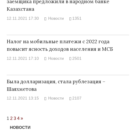
заемщика предложили в народном банке
Казахстана
12.11.2021 17:30
Новости
1351
Налог на мобильные платежи с 2022 года
повысит ясность доходов населения и МСБ
12.11.2021 17:10
Новости
2501
Была долларизация, стала рублезация –
Шаяхметова
12.11.2021 13:15
Новости
2107
Next
1
2
3
4
»
Posts
НОВОСТИ