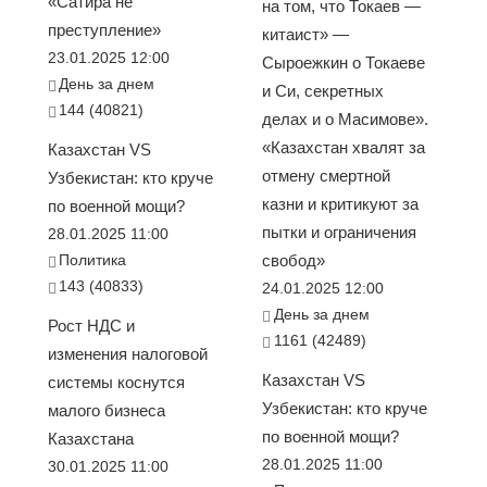
«Сатира не
на том, что Токаев —
преступление»
китаист» —
23.01.2025 12:00
Сыроежкин о Токаеве
День за днем
и Си, секретных
144 (40821)
делах и о Масимове».
«Казахстан хвалят за
Казахстан VS
отмену смертной
Узбекистан: кто круче
казни и критикуют за
по военной мощи?
пытки и ограничения
28.01.2025 11:00
Политика
свобод»
143 (40833)
24.01.2025 12:00
День за днем
Рост НДС и
1161 (42489)
изменения налоговой
Казахстан VS
системы коснутся
Узбекистан: кто круче
малого бизнеса
по военной мощи?
Казахстана
28.01.2025 11:00
30.01.2025 11:00