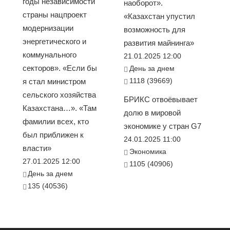
годы независимости
наоборот».
страны нацпроект
«Казахстан упустил
модернизации
возможность для
энергетического и
развития майнинга»
коммунального
21.01.2025 12:00
секторов». «Если бы
День за днем
1118 (39669)
я стал министром
сельского хозяйства
БРИКС отвоёвывает
Казахстана…». «Там
долю в мировой
фамилии всех, кто
экономике у стран G7
был приближен к
24.01.2025 11:00
власти»
Экономика
27.01.2025 12:00
1105 (40906)
День за днем
135 (40536)