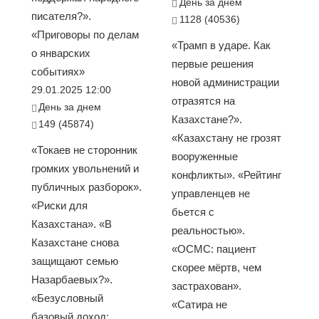
День за днем
писателя?».
1128 (40536)
«Приговоры по делам
«Трамп в ударе. Как
о январских
первые решения
событиях»
новой администрации
29.01.2025 12:00
отразятся на
День за днем
Казахстане?».
149 (45874)
«Казахстану не грозят
«Токаев не сторонник
вооруженные
громких увольнений и
конфликты». «Рейтинг
публичных разборок».
управленцев не
«Риски для
бьется с
Казахстана». «В
реальностью».
Казахстане снова
«ОСМС: пациент
защищают семью
скорее мёртв, чем
Назарбаевых?».
застрахован».
«Безусловный
«Сатира не
базовый доход: