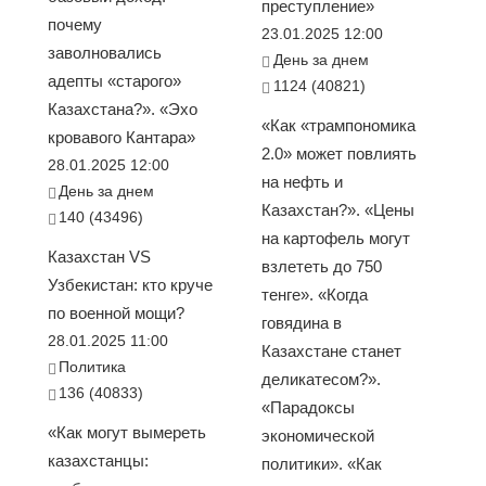
преступление»
почему
23.01.2025 12:00
заволновались
День за днем
адепты «старого»
1124 (40821)
Казахстана?». «Эхо
«Как «трампономика
кровавого Кантара»
2.0» может повлиять
28.01.2025 12:00
на нефть и
День за днем
Казахстан?». «Цены
140 (43496)
на картофель могут
Казахстан VS
взлететь до 750
Узбекистан: кто круче
тенге». «Когда
по военной мощи?
говядина в
28.01.2025 11:00
Казахстане станет
Политика
деликатесом?».
136 (40833)
«Парадоксы
«Как могут вымереть
экономической
казахстанцы:
политики». «Как