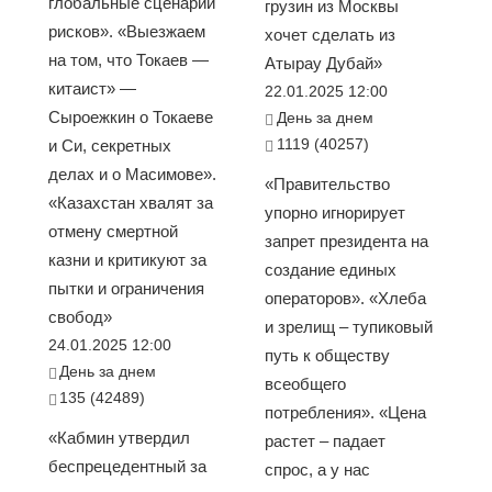
глобальные сценарии
грузин из Москвы
рисков». «Выезжаем
хочет сделать из
на том, что Токаев —
Атырау Дубай»
китаист» —
22.01.2025 12:00
Сыроежкин о Токаеве
День за днем
1119 (40257)
и Си, секретных
делах и о Масимове».
«Правительство
«Казахстан хвалят за
упорно игнорирует
отмену смертной
запрет президента на
казни и критикуют за
создание единых
пытки и ограничения
операторов». «Хлеба
свобод»
и зрелищ – тупиковый
24.01.2025 12:00
путь к обществу
День за днем
всеобщего
135 (42489)
потребления». «Цена
«Кабмин утвердил
растет – падает
беспрецедентный за
спрос, а у нас