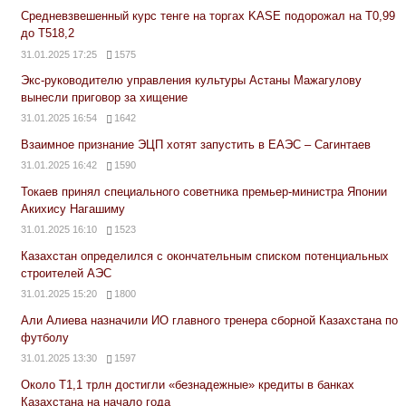
Средневзвешенный курс тенге на торгах KASE подорожал на Т0,99
до Т518,2
31.01.2025 17:25
1575
Экс-руководителю управления культуры Астаны Мажагулову
вынесли приговор за хищение
31.01.2025 16:54
1642
Взаимное признание ЭЦП хотят запустить в ЕАЭС – Сагинтаев
31.01.2025 16:42
1590
Токаев принял специального советника премьер-министра Японии
Акихису Нагашиму
31.01.2025 16:10
1523
Казахстан определился с окончательным списком потенциальных
строителей АЭС
31.01.2025 15:20
1800
Али Алиева назначили ИО главного тренера сборной Казахстана по
футболу
31.01.2025 13:30
1597
Около Т1,1 трлн достигли «безнадежные» кредиты в банках
Казахстана на начало года