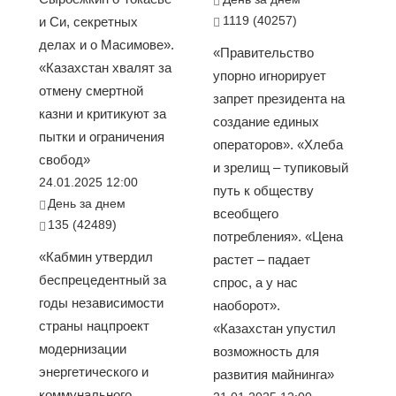
1119 (40257)
и Си, секретных
делах и о Масимове».
«Правительство
«Казахстан хвалят за
упорно игнорирует
отмену смертной
запрет президента на
казни и критикуют за
создание единых
пытки и ограничения
операторов». «Хлеба
свобод»
и зрелищ – тупиковый
24.01.2025 12:00
путь к обществу
День за днем
всеобщего
135 (42489)
потребления». «Цена
«Кабмин утвердил
растет – падает
беспрецедентный за
спрос, а у нас
годы независимости
наоборот».
страны нацпроект
«Казахстан упустил
модернизации
возможность для
энергетического и
развития майнинга»
коммунального