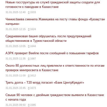
Новые госструктуры из служб гражданской защиты создали для
готовности к паводкам в Казахстане
31.01.2025 12:40
1533
Чинкисбаева сменила Жамишева на посту главы фонда «Қазақстан
халқына»
31.01.2025 12:15
1624
Средневековая башня обрушилась после предупреждений
общественников в Туркестанской области
31.01.2025 12:05
1644
АЗРК проверит Beeline после сообщений о повышении тарифов
31.01.2025 11:35
1687
Около 80 должностных лиц привлекли к ответственности по итогам
проверок минпросвета в Казахстане
31.01.2025 11:00
1612
Треть долга – Т20 млрд погасил «Банк ЦентрКредит»
31.01.2025 10:45
1673
Свыше 90 человек с двойным гражданством выявили в Казахстане
с начала года
31.01.2025 09:50
1585