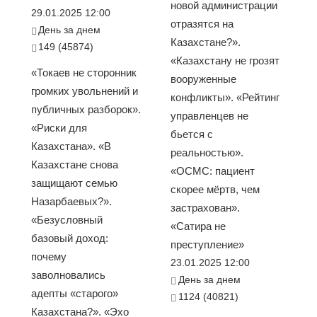
новой администрации
29.01.2025 12:00
отразятся на
День за днем
Казахстане?».
149 (45874)
«Казахстану не грозят
«Токаев не сторонник
вооруженные
громких увольнений и
конфликты». «Рейтинг
публичных разборок».
управленцев не
«Риски для
бьется с
Казахстана». «В
реальностью».
Казахстане снова
«ОСМС: пациент
защищают семью
скорее мёртв, чем
Назарбаевых?».
застрахован».
«Безусловный
«Сатира не
базовый доход:
преступление»
почему
23.01.2025 12:00
заволновались
День за днем
адепты «старого»
1124 (40821)
Казахстана?». «Эхо