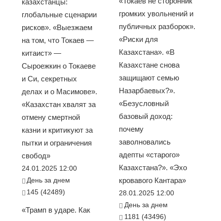
«Токаев не сторонник
казахстанцы:
громких увольнений и
глобальные сценарии
публичных разборок».
рисков». «Выезжаем
«Риски для
на том, что Токаев —
Казахстана». «В
китаист» —
Казахстане снова
Сыроежкин о Токаеве
защищают семью
и Си, секретных
Назарбаевых?».
делах и о Масимове».
«Безусловный
«Казахстан хвалят за
базовый доход:
отмену смертной
почему
казни и критикуют за
заволновались
пытки и ограничения
адепты «старого»
свобод»
Казахстана?». «Эхо
24.01.2025 12:00
День за днем
кровавого Кантара»
145 (42489)
28.01.2025 12:00
День за днем
«Трамп в ударе. Как
1181 (43496)