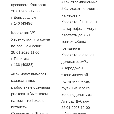
«Как «трампономика
кровавого Кантара»
2.0» может повлиять
28.01.2025 12:00
на нефть и
День за днем
Казахстан?». «Цены
140 (43496)
на картофель могут
Казахстан VS
взлететь до 750
Узбекистан: кто круче
тенге». «Когда
по военной мощи?
говядина в
28.01.2025 11:00
Казахстане станет
Политика
деликатесом?».
136 (40833)
«Парадоксы
«Как могут вымереть
экономической
казахстанцы:
политики». «Как
глобальные сценарии
грузин из Москвы
рисков». «Выезжаем
хочет сделать из
на том, что Токаев —
Атырау Дубай»
китаист» —
22.01.2025 12:00
Сыроежкин о Токаеве
День за днем