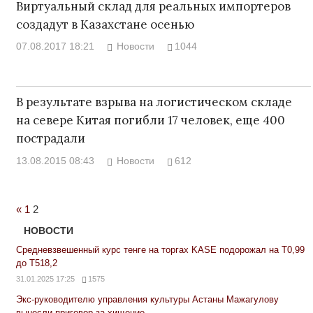
Виртуальный склад для реальных импортеров
создадут в Казахстане осенью
07.08.2017 18:21
Новости
1044
В результате взрыва на логистическом складе
на севере Китая погибли 17 человек, еще 400
пострадали
13.08.2015 08:43
Новости
612
Previous
«
1
2
Posts
НОВОСТИ
Средневзвешенный курс тенге на торгах KASE подорожал на Т0,99
до Т518,2
31.01.2025 17:25
1575
Экс-руководителю управления культуры Астаны Мажагулову
вынесли приговор за хищение