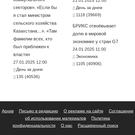
21.01.2025 12:00
секторов». «Если бы
День за днем
1118 (39669)
я стал министром
сельского хозяйства
БРИКС отвоёвывает
Казахстана…». «Там
долю в мировой
фамилии всех, кто
экономике у стран G7
был приближен к
24.01.2025 11:00
власти»
Экономика
27.01.2025 12:00
1105 (40906)
День за днем
135 (40536)
Архив
Письмо в редакцию
О рекламе на сайте
Соглашение
об использовании материалов
Политика
конфиденциальности
О нас
Расширенный поиск