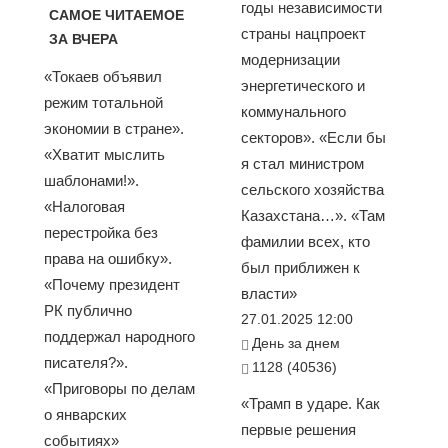
годы независимости
САМОЕ ЧИТАЕМОЕ
страны нацпроект
ЗА ВЧЕРА
модернизации
«Токаев объявил
энергетического и
режим тотальной
коммунального
экономии в стране».
секторов». «Если бы
«Хватит мыслить
я стал министром
шаблонами!».
сельского хозяйства
«Налоговая
Казахстана…». «Там
перестройка без
фамилии всех, кто
права на ошибку».
был приближен к
«Почему президент
власти»
РК публично
27.01.2025 12:00
поддержал народного
День за днем
писателя?».
1128 (40536)
«Приговоры по делам
«Трамп в ударе. Как
о январских
первые решения
событиях»