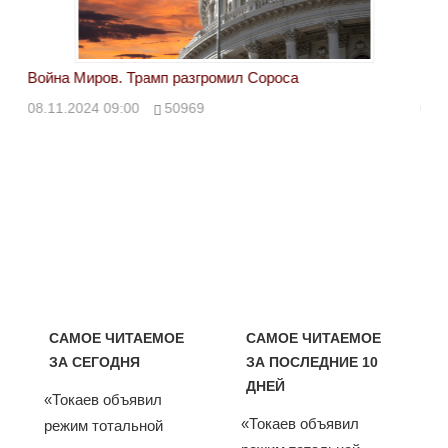
Война Миров. Трамп разгромил Сороса
Вой
08.11.2024 09:00
50969
08.
САМОЕ ЧИТАЕМОЕ
САМОЕ ЧИТАЕМОЕ
ЗА СЕГОДНЯ
ЗА ПОСЛЕДНИЕ 10
ДНЕЙ
«Токаев объявил
«Токаев объявил
режим тотальной