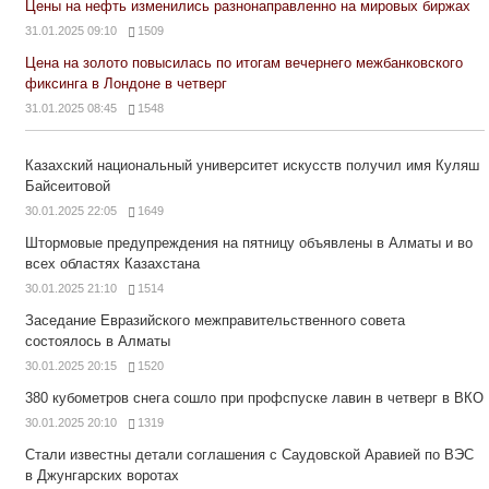
Цены на нефть изменились разнонаправленно на мировых биржах
31.01.2025 09:10
1509
Цена на золото повысилась по итогам вечернего межбанковского
фиксинга в Лондоне в четверг
31.01.2025 08:45
1548
Казахский национальный университет искусств получил имя Куляш
Байсеитовой
30.01.2025 22:05
1649
Штормовые предупреждения на пятницу объявлены в Алматы и во
всех областях Казахстана
30.01.2025 21:10
1514
Заседание Евразийского межправительственного совета
состоялось в Алматы
30.01.2025 20:15
1520
380 кубометров снега сошло при профспуске лавин в четверг в ВКО
30.01.2025 20:10
1319
Стали известны детали соглашения с Саудовской Аравией по ВЭС
в Джунгарских воротах