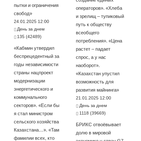
пытки и ограничения
операторов». «Хлеба
свобод»
и зрелищ – тупиковый
24.01.2025 12:00
путь к обществу
День за днем
всеобщего
135 (42489)
потребления». «Цена
«Кабмин утвердил
растет – падает
беспрецедентный за
спрос, а у нас
годы независимости
наоборот».
страны нацпроект
«Казахстан упустил
модернизации
возможность для
энергетического и
развития майнинга»
коммунального
21.01.2025 12:00
секторов». «Если бы
День за днем
1118 (39669)
я стал министром
сельского хозяйства
БРИКС отвоёвывает
Казахстана…». «Там
долю в мировой
фамилии всех, кто
экономике у стран G7