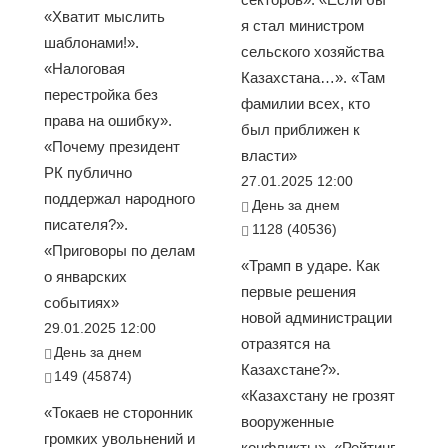
«Хватит мыслить
я стал министром
шаблонами!».
сельского хозяйства
«Налоговая
Казахстана…». «Там
перестройка без
фамилии всех, кто
права на ошибку».
был приближен к
«Почему президент
власти»
РК публично
27.01.2025 12:00
поддержал народного
День за днем
писателя?».
1128 (40536)
«Приговоры по делам
«Трамп в ударе. Как
о январских
первые решения
событиях»
новой администрации
29.01.2025 12:00
отразятся на
День за днем
Казахстане?».
149 (45874)
«Казахстану не грозят
«Токаев не сторонник
вооруженные
громких увольнений и
конфликты». «Рейтинг