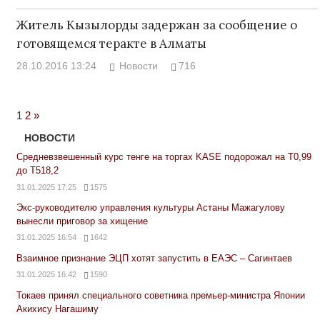
Житель Кызылорды задержан за сообщение о
готовящемся теракте в Алматы
28.10.2016 13:24
Новости
716
Next
1
2
»
Posts
НОВОСТИ
Средневзвешенный курс тенге на торгах KASE подорожал на Т0,99
до Т518,2
31.01.2025 17:25
1575
Экс-руководителю управления культуры Астаны Мажагулову
вынесли приговор за хищение
31.01.2025 16:54
1642
Взаимное признание ЭЦП хотят запустить в ЕАЭС – Сагинтаев
31.01.2025 16:42
1590
Токаев принял специального советника премьер-министра Японии
Акихису Нагашиму