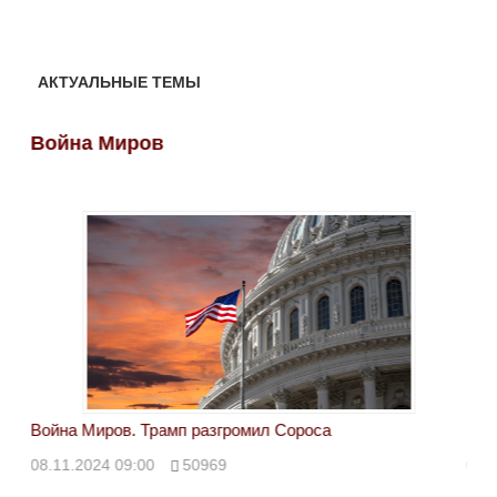
АКТУАЛЬНЫЕ ТЕМЫ
Война Миров
Во
Война Миров. Трамп разгромил Сороса
Вой
08.11.2024 09:00
50969
08.