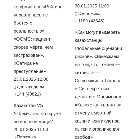
30.01.2025 11:00
конфликты». «Рейтинг
Экономика
управленцев не
1169 (43648)
бьется с
реальностью».
«Как могут вымереть
«ОСМС: пациент
казахстанцы:
скорее мёртв, чем
глобальные сценарии
застрахован».
рисков». «Выезжаем
«Сатира не
на том, что Токаев —
преступление»
китаист» —
23.01.2025 12:00
Сыроежкин о Токаеве
День за днем
и Си, секретных
144 (40821)
делах и о Масимове».
«Казахстан хвалят за
Казахстан VS
отмену смертной
Узбекистан: кто круче
казни и критикуют за
по военной мощи?
пытки и ограничения
28.01.2025 11:00
Политика
свобод»