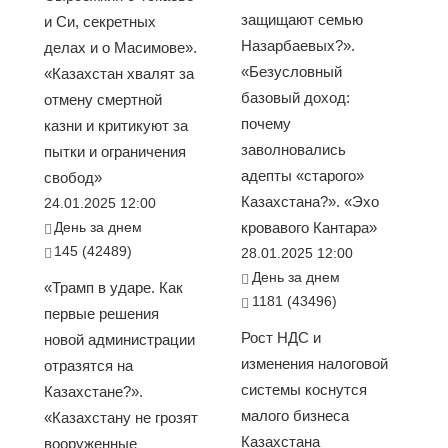
защищают семью
и Си, секретных
Назарбаевых?».
делах и о Масимове».
«Безусловный
«Казахстан хвалят за
базовый доход:
отмену смертной
почему
казни и критикуют за
заволновались
пытки и ограничения
адепты «старого»
свобод»
Казахстана?». «Эхо
24.01.2025 12:00
День за днем
кровавого Кантара»
145 (42489)
28.01.2025 12:00
День за днем
«Трамп в ударе. Как
1181 (43496)
первые решения
Рост НДС и
новой администрации
изменения налоговой
отразятся на
системы коснутся
Казахстане?».
малого бизнеса
«Казахстану не грозят
Казахстана
вооруженные