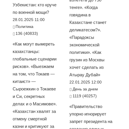
Узбекистан: кто круче
тенге». «Когда
по военной мощи?
говядина в
28.01.2025 11:00
Казахстане станет
Политика
деликатесом?».
136 (40833)
«Парадоксы
«Как могут вымереть
экономической
казахстанцы:
политики». «Как
глобальные сценарии
грузин из Москвы
рисков». «Выезжаем
хочет сделать из
на том, что Токаев —
Атырау Дубай»
китаист» —
22.01.2025 12:00
Сыроежкин о Токаеве
День за днем
1119 (40257)
и Си, секретных
делах и о Масимове».
«Правительство
«Казахстан хвалят за
упорно игнорирует
отмену смертной
запрет президента на
казни и критикуют за
создание единых