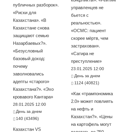
публичных разборок».
управленцев не
«Риски для
бьется с
Казахстана». «В
реальностью».
Казахстане снова
«ОСМС: пациент
защищают семью
скорее мёртв, чем
Назарбаевых?».
застрахован».
«Безусловный
«Сатира не
базовый доход:
преступление»
почему
23.01.2025 12:00
заволновались
День за днем
адепты «старого»
1124 (40821)
Казахстана?». «Эхо
«Как «трампономика
кровавого Кантара»
2.0» может повлиять
28.01.2025 12:00
на нефть и
День за днем
Казахстан?». «Цены
140 (43496)
на картофель могут
Казахстан VS
взлететь до 750