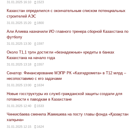
31.01.2025 16:10
1523
Казахстан определился с окончательным списком потенциальных
строителей АЭС
31.01.2025 15:20
1800
Али Алиева назначили ИО главного тренера сборной Казахстана по
футболу
31.01.2025 13:30
1597
Около Т1,1 трлн достигли «безнадежные» кредиты в банках
Казахстана на начало года
31.01.2025 13:18
1557
Сенатор: Финансирование МЭПР РК «Казгидромета» в Т12 млрд –
несопоставимо с его задачами
31.01.2025 13:00
1634
Новые госструктуры из служб гражданской защиты создали для
готовности к паводкам в Казахстане
31.01.2025 12:40
1533
Чинкисбаева сменила Жамишева на посту главы фонда «Қазақстан
халқына»
31.01.2025 12:15
1624