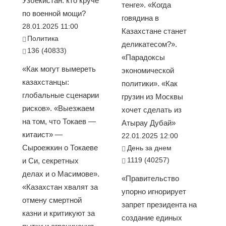
Узбекистан: кто круче
тенге». «Когда
по военной мощи?
говядина в
28.01.2025 11:00
Казахстане станет
Политика
деликатесом?».
136 (40833)
«Парадоксы
«Как могут вымереть
экономической
казахстанцы:
политики». «Как
глобальные сценарии
грузин из Москвы
рисков». «Выезжаем
хочет сделать из
на том, что Токаев —
Атырау Дубай»
китаист» —
22.01.2025 12:00
Сыроежкин о Токаеве
День за днем
1119 (40257)
и Си, секретных
делах и о Масимове».
«Правительство
«Казахстан хвалят за
упорно игнорирует
отмену смертной
запрет президента на
казни и критикуют за
создание единых