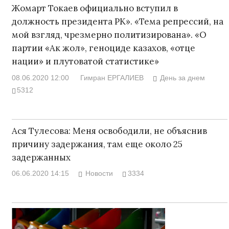
Жомарт Токаев официально вступил в
должность президента РК». «Тема репрессий, на
мой взгляд, чрезмерно политизирована». «О
партии «Ак жол», геноциде казахов, «отце
нации» и плутоватой статистике»
08.06.2020 12:00
Гимран ЕРГАЛИЕВ
День за днем
5312
Ася Тулесова: Меня освободили, не объяснив
причину задержания, там еще около 25
задержанных
06.06.2020 14:15
Новости
3334