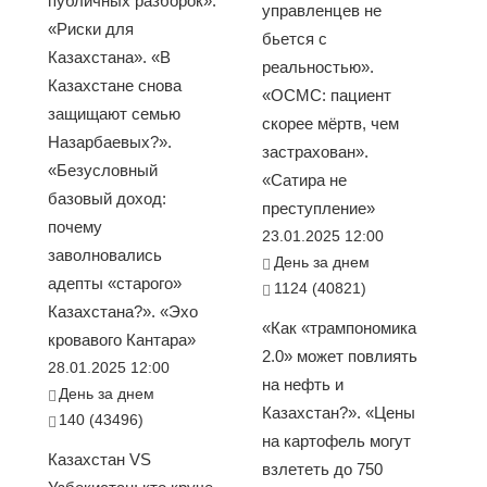
публичных разборок».
управленцев не
«Риски для
бьется с
Казахстана». «В
реальностью».
Казахстане снова
«ОСМС: пациент
защищают семью
скорее мёртв, чем
Назарбаевых?».
застрахован».
«Безусловный
«Сатира не
базовый доход:
преступление»
почему
23.01.2025 12:00
заволновались
День за днем
адепты «старого»
1124 (40821)
Казахстана?». «Эхо
«Как «трампономика
кровавого Кантара»
2.0» может повлиять
28.01.2025 12:00
на нефть и
День за днем
Казахстан?». «Цены
140 (43496)
на картофель могут
Казахстан VS
взлететь до 750