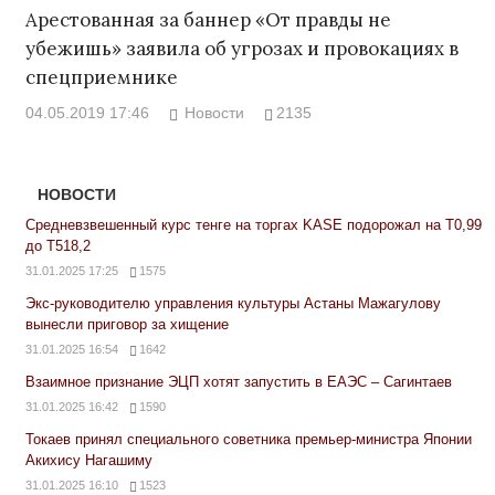
Арестованная за баннер «От правды не
убежишь» заявила об угрозах и провокациях в
спецприемнике
04.05.2019 17:46
Новости
2135
НОВОСТИ
Средневзвешенный курс тенге на торгах KASE подорожал на Т0,99
до Т518,2
31.01.2025 17:25
1575
Экс-руководителю управления культуры Астаны Мажагулову
вынесли приговор за хищение
31.01.2025 16:54
1642
Взаимное признание ЭЦП хотят запустить в ЕАЭС – Сагинтаев
31.01.2025 16:42
1590
Токаев принял специального советника премьер-министра Японии
Акихису Нагашиму
31.01.2025 16:10
1523