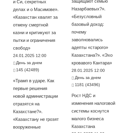
защищают семью
и Си, секретных
Назарбаевых?».
делах и о Масимове».
«Безусловный
«Казахстан хвалят за
базовый доход:
отмену смертной
почему
казни и критикуют за
заволновались
пытки и ограничения
адепты «старого»
свобод»
Казахстана?». «Эхо
24.01.2025 12:00
День за днем
кровавого Кантара»
145 (42489)
28.01.2025 12:00
День за днем
«Трамп в ударе. Как
1181 (43496)
первые решения
Рост НДС и
новой администрации
изменения налоговой
отразятся на
системы коснутся
Казахстане?».
малого бизнеса
«Казахстану не грозят
Казахстана
вооруженные