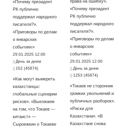
права на ошибку».
«Почему президент
«Почему президент
РК публично
РК публично
поддержал народного
поддержал народного
писателя?».
писателя?».
«Приговоры по делам
«Приговоры по делам
о январских
о январских
событиях»
событиях»
29.01.2025 12:00
День за днем
29.01.2025 12:00
152 (45874)
День за днем
1253 (45874)
«Как могут вымереть
«Токаев не сторонник
казахстанцы:
громких увольнений и
глобальные сценарии
публичных разборок».
рисков». «Выезжаем
«Риски для
на том, что Токаев —
Казахстана». «В
китаист» —
Казахстане снова
Сыроежкин о Токаеве