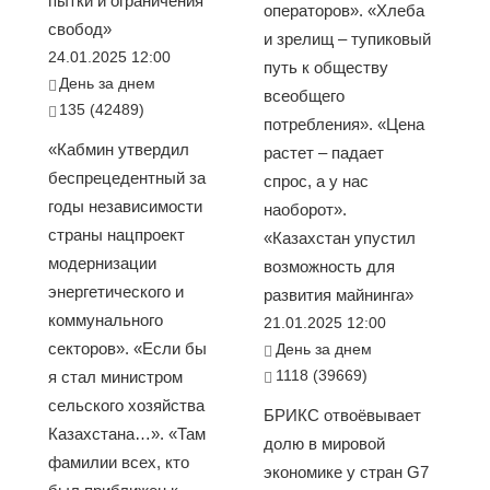
пытки и ограничения
операторов». «Хлеба
свобод»
и зрелищ – тупиковый
24.01.2025 12:00
путь к обществу
День за днем
всеобщего
135 (42489)
потребления». «Цена
«Кабмин утвердил
растет – падает
беспрецедентный за
спрос, а у нас
годы независимости
наоборот».
страны нацпроект
«Казахстан упустил
модернизации
возможность для
энергетического и
развития майнинга»
коммунального
21.01.2025 12:00
секторов». «Если бы
День за днем
1118 (39669)
я стал министром
сельского хозяйства
БРИКС отвоёвывает
Казахстана…». «Там
долю в мировой
фамилии всех, кто
экономике у стран G7