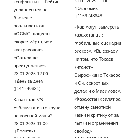
30.01.2025 11:00
конфликты». «Рейтинг
Экономика
управленцев не
1169 (43648)
бьется с
реальностью».
«Как могут вымереть
«ОСМС: пациент
казахстанцы:
скорее мёртв, чем
глобальные сценарии
застрахован».
рисков». «Выезжаем
«Сатира не
на том, что Токаев —
преступление»
китаист» —
23.01.2025 12:00
Сыроежкин о Токаеве
День за днем
и Си, секретных
144 (40821)
делах и о Масимове».
«Казахстан хвалят за
Казахстан VS
отмену смертной
Узбекистан: кто круче
казни и критикуют за
по военной мощи?
пытки и ограничения
28.01.2025 11:00
Политика
свобод»