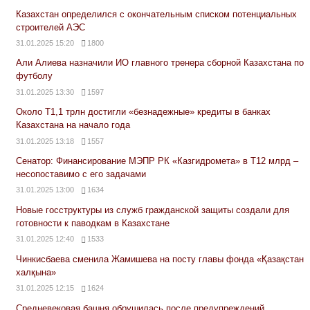
Казахстан определился с окончательным списком потенциальных
строителей АЭС
31.01.2025 15:20
1800
Али Алиева назначили ИО главного тренера сборной Казахстана по
футболу
31.01.2025 13:30
1597
Около Т1,1 трлн достигли «безнадежные» кредиты в банках
Казахстана на начало года
31.01.2025 13:18
1557
Сенатор: Финансирование МЭПР РК «Казгидромета» в Т12 млрд –
несопоставимо с его задачами
31.01.2025 13:00
1634
Новые госструктуры из служб гражданской защиты создали для
готовности к паводкам в Казахстане
31.01.2025 12:40
1533
Чинкисбаева сменила Жамишева на посту главы фонда «Қазақстан
халқына»
31.01.2025 12:15
1624
Средневековая башня обрушилась после предупреждений