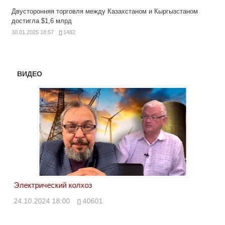
Двусторонняя торговля между Казахстаном и Кыргызстаном
достигла $1,6 млрд
30.01.2025 18:57
1482
ВИДЕО
Электрический колхоз
БРИ
кол
24.10.2024 18:00
40601
24.