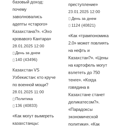
базовый доход:
преступление»
почему
23.01.2025 12:00
заволновались
День за днем
адепты «старого»
1124 (40821)
Казахстана?». «Эхо
«Как «трампономика
кровавого Кантара»
2.0» может повлиять
28.01.2025 12:00
на нефть и
День за днем
Казахстан?». «Цены
140 (43496)
на картофель могут
Казахстан VS
взлететь до 750
Узбекистан: кто круче
тенге». «Когда
по военной мощи?
говядина в
28.01.2025 11:00
Казахстане станет
Политика
деликатесом?».
136 (40833)
«Парадоксы
«Как могут вымереть
экономической
казахстанцы:
политики». «Как