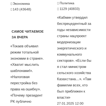
Политика
Экономика
1129 (40833)
143 (43648)
«Кабмин утвердил
беспрецедентный за
годы независимости
САМОЕ ЧИТАЕМОЕ
страны нацпроект
ЗА ВЧЕРА
модернизации
«Токаев объявил
энергетического и
режим тотальной
коммунального
экономии в стране».
секторов». «Если бы
«Хватит мыслить
я стал министром
шаблонами!».
сельского хозяйства
«Налоговая
Казахстана…». «Там
перестройка без
фамилии всех, кто
права на ошибку».
был приближен к
«Почему президент
власти»
РК публично
27.01.2025 12:00