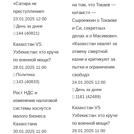
«Сатира не
на том, что Токаев —
преступление»
китаист» —
23.01.2025 12:00
Сыроежкин о Токаеве
День за днем
и Си, секретных
144 (40821)
делах и о Масимове».
«Казахстан хвалят за
Казахстан VS
отмену смертной
Узбекистан: кто круче
казни и критикуют за
по военной мощи?
пытки и ограничения
28.01.2025 11:00
Политика
свобод»
143 (40833)
24.01.2025 12:00
День за днем
Рост НДС и
1161 (42489)
изменения налоговой
Казахстан VS
системы коснутся
Узбекистан: кто круче
малого бизнеса
по военной мощи?
Казахстана
28.01.2025 11:00
30.01.2025 11:00