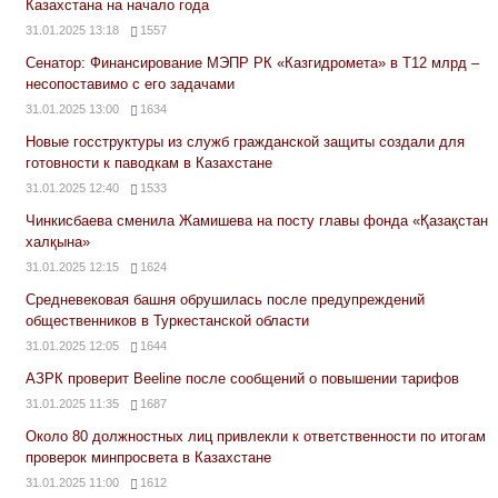
Казахстана на начало года
31.01.2025 13:18
1557
Сенатор: Финансирование МЭПР РК «Казгидромета» в Т12 млрд –
несопоставимо с его задачами
31.01.2025 13:00
1634
Новые госструктуры из служб гражданской защиты создали для
готовности к паводкам в Казахстане
31.01.2025 12:40
1533
Чинкисбаева сменила Жамишева на посту главы фонда «Қазақстан
халқына»
31.01.2025 12:15
1624
Средневековая башня обрушилась после предупреждений
общественников в Туркестанской области
31.01.2025 12:05
1644
АЗРК проверит Beeline после сообщений о повышении тарифов
31.01.2025 11:35
1687
Около 80 должностных лиц привлекли к ответственности по итогам
проверок минпросвета в Казахстане
31.01.2025 11:00
1612