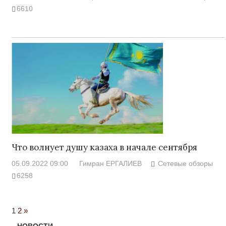
6610
Что волнует душу казаха в начале сентября
05.09.2022 09:00
Гимран ЕРГАЛИЕВ
Сетевые обзоры
6258
Next
1
2
»
Posts