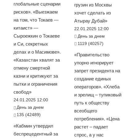
глобальные сценарии
грузин из Москвы
рисков». «Выезжаем
хочет сделать из
на том, что Токаев —
Атырау Дубай»
китаист» —
22.01.2025 12:00
Сыроежкин о Токаеве
День за днем
1119 (40257)
и Си, секретных
делах и о Масимове».
«Правительство
«Казахстан хвалят за
упорно игнорирует
отмену смертной
запрет президента на
казни и критикуют за
создание единых
пытки и ограничения
операторов». «Хлеба
свобод»
и зрелищ – тупиковый
24.01.2025 12:00
путь к обществу
День за днем
всеобщего
135 (42489)
потребления». «Цена
«Кабмин утвердил
растет – падает
беспрецедентный за
спрос, а у нас