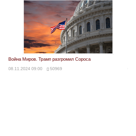
Война Миров. Трамп разгромил Сороса
Вой
08.11.2024 09:00
50969
08.