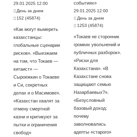
событиях»
29.01.2025 12:00
День за днем
29.01.2025 12:00
152 (45874)
День за днем
1253 (45874)
«Как могут вымереть
«Токаев не сторонник
казахстанцы:
громких увольнений и
глобальные сценарии
публичных разборок».
рисков». «Выезжаем
«Риски для
на том, что Токаев —
Казахстана». «В
китаист» —
Казахстане снова
Сыроежкин о Токаеве
защищают семью
и Си, секретных
Назарбаевых?».
делах и о Масимове».
«Безусловный
«Казахстан хвалят за
базовый доход:
отмену смертной
почему
казни и критикуют за
заволновались
пытки и ограничения
адепты «старого»
свобод»