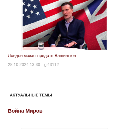
Лондон может предать Вашингтон
Эле
28.10.2024 13:30
43112
24.
АКТУАЛЬНЫЕ ТЕМЫ
Война Миров
Во