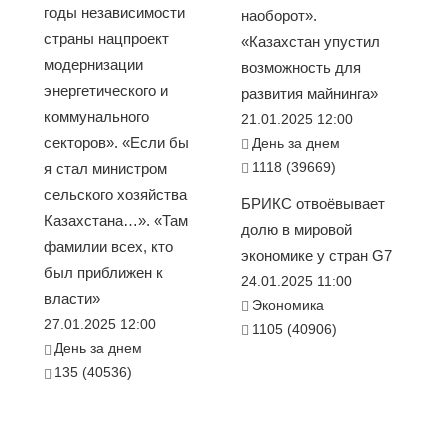
годы независимости
наоборот».
страны нацпроект
«Казахстан упустил
модернизации
возможность для
энергетического и
развития майнинга»
коммунального
21.01.2025 12:00
секторов». «Если бы
День за днем
1118 (39669)
я стал министром
сельского хозяйства
БРИКС отвоёвывает
Казахстана…». «Там
долю в мировой
фамилии всех, кто
экономике у стран G7
был приближен к
24.01.2025 11:00
власти»
Экономика
27.01.2025 12:00
1105 (40906)
День за днем
135 (40536)