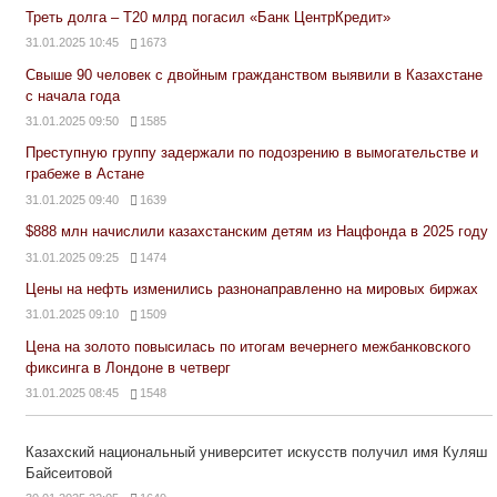
Треть долга – Т20 млрд погасил «Банк ЦентрКредит»
31.01.2025 10:45
1673
Свыше 90 человек с двойным гражданством выявили в Казахстане
с начала года
31.01.2025 09:50
1585
Преступную группу задержали по подозрению в вымогательстве и
грабеже в Астане
31.01.2025 09:40
1639
$888 млн начислили казахстанским детям из Нацфонда в 2025 году
31.01.2025 09:25
1474
Цены на нефть изменились разнонаправленно на мировых биржах
31.01.2025 09:10
1509
Цена на золото повысилась по итогам вечернего межбанковского
фиксинга в Лондоне в четверг
31.01.2025 08:45
1548
Казахский национальный университет искусств получил имя Куляш
Байсеитовой