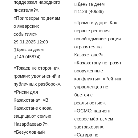
поддержал народного
День за днем
писателя?».
1128 (40536)
«Приговоры по делам
«Трамп в ударе. Как
о январских
первые решения
событиях»
новой администрации
29.01.2025 12:00
отразятся на
День за днем
Казахстане?».
149 (45874)
«Казахстану не грозят
«Токаев не сторонник
вооруженные
громких увольнений и
конфликты». «Рейтинг
публичных разборок».
управленцев не
«Риски для
бьется с
Казахстана». «В
реальностью».
Казахстане снова
«ОСМС: пациент
защищают семью
скорее мёртв, чем
Назарбаевых?».
застрахован».
«Безусловный
«Сатира не