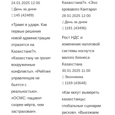
Казахстана?». «Эхо
24.01.2025 12:00
День за днем
кровавого Кантара»
145 (42489)
28.01.2025 12:00
День за днем
«Трамп в ударе. Как
1181 (43496)
первые решения
Рост НДС и
новой администрации
изменения налоговой
отразятся на
системы коснутся
Казахстане?».
малого бизнеса
«Казахстану не грозят
Казахстана
вооруженные
30.01.2025 11:00
конфликты». «Рейтинг
Экономика
управленцев не
1169 (43648)
бьется с
реальностью».
«Как могут вымереть
«ОСМС: пациент
казахстанцы:
скорее мёртв, чем
глобальные сценарии
застрахован».
рисков». «Выезжаем