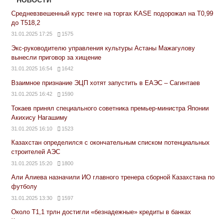
НОВОСТИ
Средневзвешенный курс тенге на торгах KASE подорожал на Т0,99
до Т518,2
31.01.2025 17:25
1575
Экс-руководителю управления культуры Астаны Мажагулову
вынесли приговор за хищение
31.01.2025 16:54
1642
Взаимное признание ЭЦП хотят запустить в ЕАЭС – Сагинтаев
31.01.2025 16:42
1590
Токаев принял специального советника премьер-министра Японии
Акихису Нагашиму
31.01.2025 16:10
1523
Казахстан определился с окончательным списком потенциальных
строителей АЭС
31.01.2025 15:20
1800
Али Алиева назначили ИО главного тренера сборной Казахстана по
футболу
31.01.2025 13:30
1597
Около Т1,1 трлн достигли «безнадежные» кредиты в банках