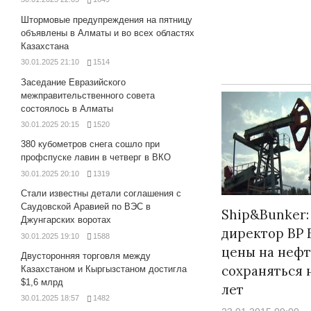
Штормовые предупреждения на пятницу
объявлены в Алматы и во всех областях
Казахстана
30.01.2025 21:10
1514
Заседание Евразийского
межправительственного совета
состоялось в Алматы
30.01.2025 20:15
1520
380 кубометров снега сошло при
профспуске лавин в четверг в ВКО
30.01.2025 20:10
1319
Стали известны детали соглашения с
Саудовской Аравией по ВЭС в
Ship&Bunker:
Джунгарских воротах
директор BP 
30.01.2025 19:10
1588
цены на нефт
Двусторонняя торговля между
сохраняться 
Казахстаном и Кыргызстаном достигла
$1,6 млрд
лет
30.01.2025 18:57
1482