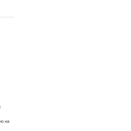
В
лю на