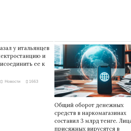
казал у итальянцев
лектростанцию и
исоединить ее к
Новости
1663
Народ выбрал свет
Странная заб
Дарига не ждё
17.10.2024 17:00
29972
Общий оборот денежных
Авиакомпании
средств в наркомагазинах
мошенниками
составил 3 млрд тенге. Лиц
30.10.2024 14:
присяжных вирусятся в