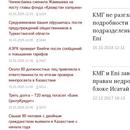
Чинкисбаева сменила Жамишева на
посту главы фонда «Қазақстан халқына»
КМГ не разгл
31.01.2025 12:15
1624
подробности 
Средневековая башня обрушилась после
предупреждений общественников в
подразделен
Туркестанской области
Eni
31.01.2025 12:05
1644
16.10.2018 12:11
АЗРК проверит Beeline после сообщений
о повышении тарифов
31.01.2025 11:35
1687
Около 80 должностных лиц привлекли к
КМГ и Eni за
ответственности по итогам проверок
правам недро
минпросвета в Казахстане
31.01.2025 11:00
1612
блоке Исатай
Треть долга – Т20 млрд погасил «Банк
22.12.2017 18:13
ЦентрКредит»
31.01.2025 10:45
1673
Свыше 90 человек с двойным
гражданством выявили в Казахстане с
начала года