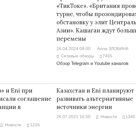
«ТикТоке». «Британия пров
турне, чтобы прозондирова
обстановку у элит Централ
Азии». Кашаган ждут больш
перемены
Война Мир
26.04.2024 08:00
Алла ЗЛОБИНА
Сетевые обзоры
7455
Обзор Telegram и Youtube каналов
» и Eni при
Казахстан и Eni планируют
исали соглашение
развивать альтернативные
анции в
источники энергии
Война Миров.
Сороса
26.07.2021 16:50
Новости
1340
08.11.2024 09:
Новости
1216