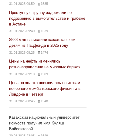
31.01.2025 09:50
1585
Преступную группу задержали по
подозрению в вымогательстве и грабеже
в Астане
31.01.2025 09:40
1639
$888 млн начислили казахстанским
детям из Нацфонда в 2025 году
31.01.2025 09:25
1474
Цены на нефть изменились
разнонаправленно на мировых биржах
31.01.2025 09:10
1509
Цена на золото повысилась по итогам
вечернего межбанковского фиксинга в
Лондоне в четверг
31.01.2025 08:45
1548
Казахский национальный университет
искусств получил имя Куляш
Байсеитовой
30.01.2025 22:05
1649