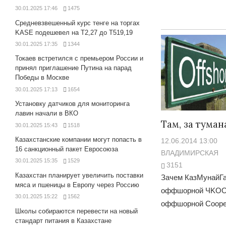
30.01.2025 17:46
1475
Средневзвешенный курс тенге на торгах
KASE подешевел на Т2,27 до Т519,19
30.01.2025 17:35
1344
Токаев встретился с премьером России и
принял приглашение Путина на парад
Победы в Москве
30.01.2025 17:13
1654
Установку датчиков для мониторинга
лавин начали в ВКО
Там, за тума
30.01.2025 15:43
1518
Казахстанские компании могут попасть в
12.06.2014 13:00
16 санкционный пакет Евросоюза
ВЛАДИМИРСКАЯ
30.01.2025 15:35
1529
3151
Казахстан планирует увеличить поставки
Зачем КазМунайГа
мяса и пшеницы в Европу через Россию
оффшорной ЧKOO “
30.01.2025 15:22
1562
оффшорной Coope
Школы собираются перевести на новый
стандарт питания в Казахстане