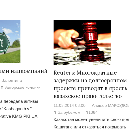
нами нацкомпаний
Reuters: Многократные
задержки на долгосрочном
Валентина
проекте приводят в ярость
Авторские колонки
казахское правительство
з передала активы
11.03.2014 08:00
Алишер МАКСУДО
Kashagan b.v.”
За рубежом
1384
rative KMG PKI UA
Казахстан может увеличить свою до
Кашагане или отказаться покрывать