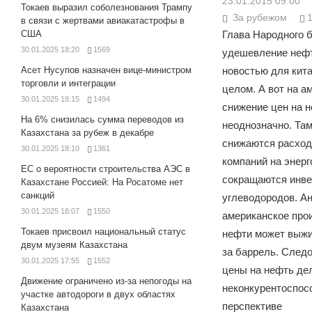
23.01.2015 09:00
Токаев выразил соболезнования Трампу
За рубежом
в связи с жертвами авиакатастрофы в
США
Глава Народного б
30.01.2025 18:20
1569
удешевление нефт
Асет Нусупов назначен вице-министром
новостью для кита
торговли и интеграции
целом. А вот на а
30.01.2025 18:15
1494
снижение цен на 
На 6% снизилась сумма переводов из
неоднозначно. Там
Казахстана за рубеж в декабре
снижаются расход
30.01.2025 18:10
1361
компаний на энерго
ЕС о вероятности строительства АЭС в
сокращаются инве
Казахстане Россией: На Росатоме нет
санкций
углеводородов. Ан
30.01.2025 18:07
1550
американское про
Токаев присвоил национальный статус
нефти может выжи
двум музеям Казахстана
за баррель. След
30.01.2025 17:55
1552
цены на нефть де
Движение ограничено из-за непогоды на
неконкурентоспос
участке автодороги в двух областях
перспективе
Казахстана