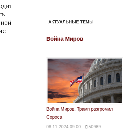
одит
ть
ьной
АКТУАЛЬНЫЕ ТЕМЫ
ие
ов
Война Миров
Войн
 Трамп разгромил
Война Миров. Трамп разгромил
Война 
Сороса
Сорос
00
50969
08.11.2024 09:00
50969
08.11.