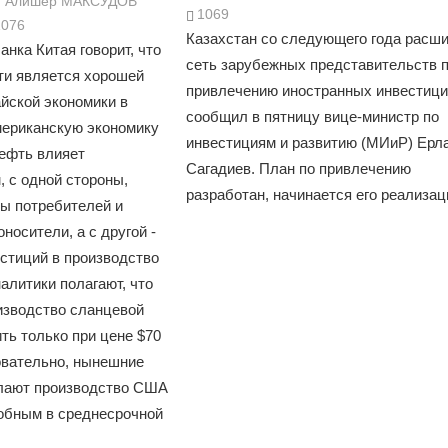
Алишер МАКСУДОВ
1069
1076
Казахстан со следующего года расш
анка Китая говорит, что
сеть зарубежных представительств 
и является хорошей
привлечению иностранных инвестици
йской экономики в
сообщил в пятницу вице-министр по
мериканскую экономику
инвестициям и развитию (МИиР) Ерл
нефть влияет
Сагадиев. План по привлечению
, с одной стороны,
разработан, начинается его реализац
ы потребителей и
носители, а с другой -
стиций в производство
алитики полагают, что
изводство сланцевой
ть только при цене $70
овательно, нынешние
лают производство США
обным в среднесрочной