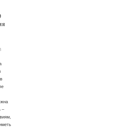
0
ия
В
а
м
 в
ле
лжна
 –
виям,
иметь