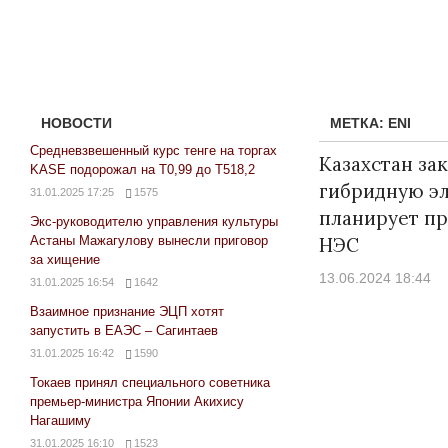
НОВОСТИ
МЕТКА:
ENI
Средневзвешенный курс тенге на торгах
Казахстан за
KASE подорожал на Т0,99 до Т518,2
гибридную э
31.01.2025 17:25
1575
планирует пр
Экс-руководителю управления культуры
Астаны Мажагулову вынесли приговор
НЭС
за хищение
13.06.2024 18:44
31.01.2025 16:54
1642
Взаимное признание ЭЦП хотят
запустить в ЕАЭС – Сагинтаев
31.01.2025 16:42
1590
Токаев принял специального советника
премьер-министра Японии Акихису
Нагашиму
31.01.2025 16:10
1523