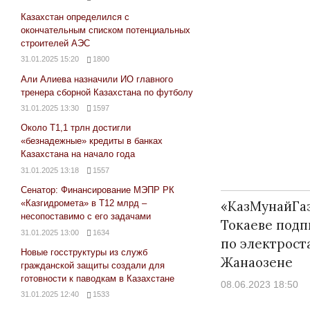
Казахстан определился с
окончательным списком потенциальных
строителей АЭС
31.01.2025 15:20
1800
Али Алиева назначили ИО главного
тренера сборной Казахстана по футболу
31.01.2025 13:30
1597
Около Т1,1 трлн достигли
«безнадежные» кредиты в банках
Казахстана на начало года
31.01.2025 13:18
1557
Сенатор: Финансирование МЭПР РК
«КазМунайГаз
«Казгидромета» в Т12 млрд –
несопоставимо с его задачами
Токаеве подп
31.01.2025 13:00
1634
по электрост
Новые госструктуры из служб
Жанаозене
гражданской защиты создали для
готовности к паводкам в Казахстане
08.06.2023 18:50
31.01.2025 12:40
1533