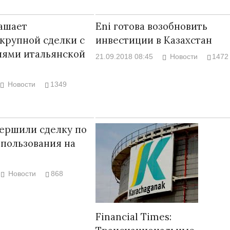
ашает
Eni готова возобновить
крупной сделки с
инвестиции в Казахстан
иями итальянской
21.09.2018 08:45
Новости
1472
Новости
1349
вершили сделку по
пользования на
Новости
868
Financial Times: