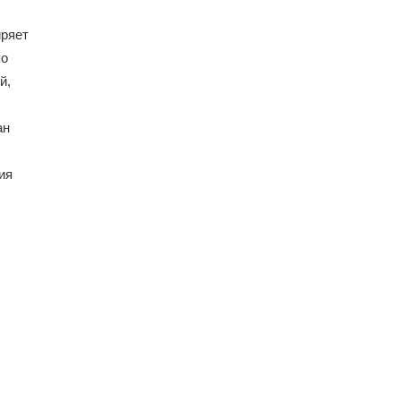
иряет
по
й,
ан
ия