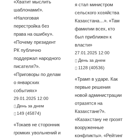
«Хватит мыслить
я стал министром
шаблонами!».
сельского хозяйства
«Налоговая
Казахстана…». «Там
перестройка без
фамилии всех, кто
права на ошибку».
был приближен к
«Почему президент
власти»
РК публично
27.01.2025 12:00
поддержал народного
День за днем
писателя?».
1128 (40536)
«Приговоры по делам
«Трамп в ударе. Как
о январских
первые решения
событиях»
новой администрации
29.01.2025 12:00
отразятся на
День за днем
Казахстане?».
149 (45874)
«Казахстану не грозят
«Токаев не сторонник
вооруженные
громких увольнений и
конфликты». «Рейтинг