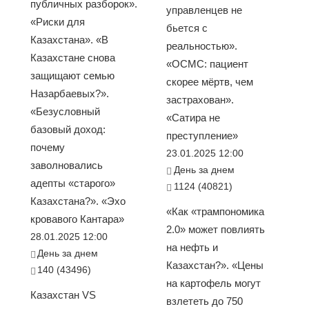
публичных разборок».
управленцев не
«Риски для
бьется с
Казахстана». «В
реальностью».
Казахстане снова
«ОСМС: пациент
защищают семью
скорее мёртв, чем
Назарбаевых?».
застрахован».
«Безусловный
«Сатира не
базовый доход:
преступление»
почему
23.01.2025 12:00
заволновались
День за днем
адепты «старого»
1124 (40821)
Казахстана?». «Эхо
«Как «трампономика
кровавого Кантара»
2.0» может повлиять
28.01.2025 12:00
на нефть и
День за днем
Казахстан?». «Цены
140 (43496)
на картофель могут
Казахстан VS
взлететь до 750