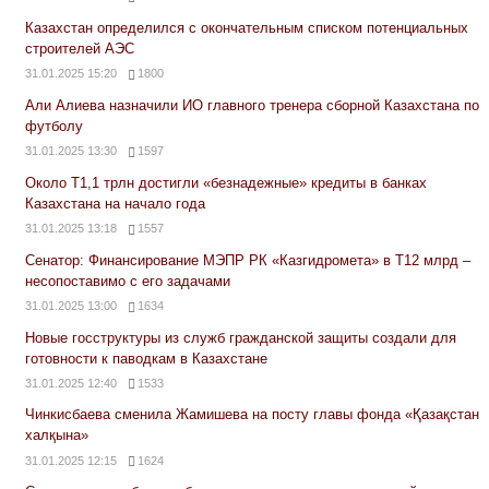
Казахстан определился с окончательным списком потенциальных
строителей АЭС
31.01.2025 15:20
1800
Али Алиева назначили ИО главного тренера сборной Казахстана по
футболу
31.01.2025 13:30
1597
Около Т1,1 трлн достигли «безнадежные» кредиты в банках
Казахстана на начало года
31.01.2025 13:18
1557
Сенатор: Финансирование МЭПР РК «Казгидромета» в Т12 млрд –
несопоставимо с его задачами
31.01.2025 13:00
1634
Новые госструктуры из служб гражданской защиты создали для
готовности к паводкам в Казахстане
31.01.2025 12:40
1533
Чинкисбаева сменила Жамишева на посту главы фонда «Қазақстан
халқына»
31.01.2025 12:15
1624