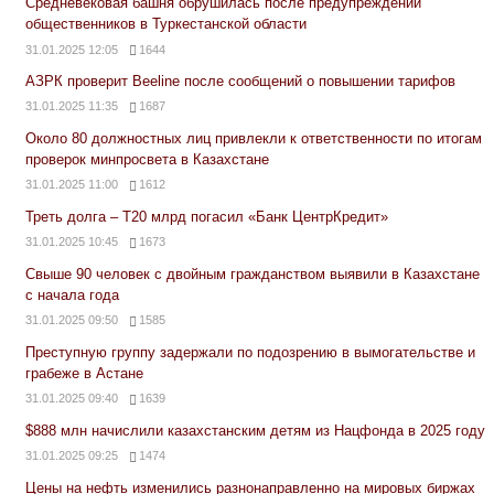
Средневековая башня обрушилась после предупреждений
общественников в Туркестанской области
31.01.2025 12:05
1644
АЗРК проверит Beeline после сообщений о повышении тарифов
31.01.2025 11:35
1687
Около 80 должностных лиц привлекли к ответственности по итогам
проверок минпросвета в Казахстане
31.01.2025 11:00
1612
Треть долга – Т20 млрд погасил «Банк ЦентрКредит»
31.01.2025 10:45
1673
Свыше 90 человек с двойным гражданством выявили в Казахстане
с начала года
31.01.2025 09:50
1585
Преступную группу задержали по подозрению в вымогательстве и
грабеже в Астане
31.01.2025 09:40
1639
$888 млн начислили казахстанским детям из Нацфонда в 2025 году
31.01.2025 09:25
1474
Цены на нефть изменились разнонаправленно на мировых биржах