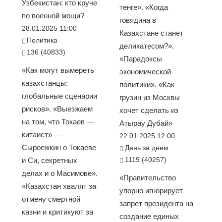
Узбекистан: кто круче
тенге». «Когда
по военной мощи?
говядина в
28.01.2025 11:00
Казахстане станет
Политика
деликатесом?».
136 (40833)
«Парадоксы
«Как могут вымереть
экономической
казахстанцы:
политики». «Как
глобальные сценарии
грузин из Москвы
рисков». «Выезжаем
хочет сделать из
на том, что Токаев —
Атырау Дубай»
китаист» —
22.01.2025 12:00
Сыроежкин о Токаеве
День за днем
1119 (40257)
и Си, секретных
делах и о Масимове».
«Правительство
«Казахстан хвалят за
упорно игнорирует
отмену смертной
запрет президента на
казни и критикуют за
создание единых