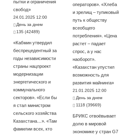
пытки и ограничения
операторов». «Хлеба
свобод»
и зрелищ – тупиковый
24.01.2025 12:00
путь к обществу
День за днем
всеобщего
135 (42489)
потребления». «Цена
«Кабмин утвердил
растет – падает
беспрецедентный за
спрос, а у нас
годы независимости
наоборот».
страны нацпроект
«Казахстан упустил
модернизации
возможность для
энергетического и
развития майнинга»
коммунального
21.01.2025 12:00
секторов». «Если бы
День за днем
1118 (39669)
я стал министром
сельского хозяйства
БРИКС отвоёвывает
Казахстана…». «Там
долю в мировой
фамилии всех, кто
экономике у стран G7