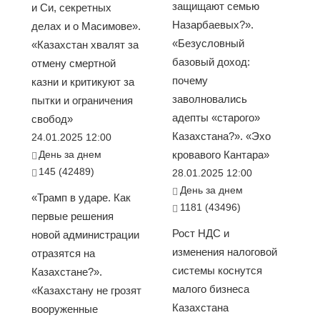
защищают семью
и Си, секретных
Назарбаевых?».
делах и о Масимове».
«Безусловный
«Казахстан хвалят за
базовый доход:
отмену смертной
почему
казни и критикуют за
заволновались
пытки и ограничения
адепты «старого»
свобод»
Казахстана?». «Эхо
24.01.2025 12:00
День за днем
кровавого Кантара»
145 (42489)
28.01.2025 12:00
День за днем
«Трамп в ударе. Как
1181 (43496)
первые решения
Рост НДС и
новой администрации
изменения налоговой
отразятся на
системы коснутся
Казахстане?».
малого бизнеса
«Казахстану не грозят
Казахстана
вооруженные