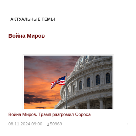
АКТУАЛЬНЫЕ ТЕМЫ
Война Миров
Во
Война Миров. Трамп разгромил Сороса
Вой
08.11.2024 09:00
50969
08.