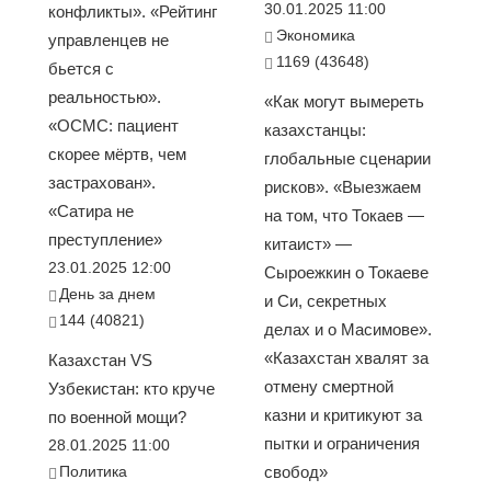
30.01.2025 11:00
конфликты». «Рейтинг
Экономика
управленцев не
1169 (43648)
бьется с
реальностью».
«Как могут вымереть
«ОСМС: пациент
казахстанцы:
скорее мёртв, чем
глобальные сценарии
застрахован».
рисков». «Выезжаем
«Сатира не
на том, что Токаев —
преступление»
китаист» —
23.01.2025 12:00
Сыроежкин о Токаеве
День за днем
и Си, секретных
144 (40821)
делах и о Масимове».
«Казахстан хвалят за
Казахстан VS
отмену смертной
Узбекистан: кто круче
казни и критикуют за
по военной мощи?
пытки и ограничения
28.01.2025 11:00
Политика
свобод»