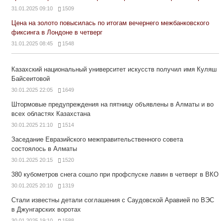
31.01.2025 09:10
1509
Цена на золото повысилась по итогам вечернего межбанковского
фиксинга в Лондоне в четверг
31.01.2025 08:45
1548
Казахский национальный университет искусств получил имя Куляш
Байсеитовой
30.01.2025 22:05
1649
Штормовые предупреждения на пятницу объявлены в Алматы и во
всех областях Казахстана
30.01.2025 21:10
1514
Заседание Евразийского межправительственного совета
состоялось в Алматы
30.01.2025 20:15
1520
380 кубометров снега сошло при профспуске лавин в четверг в ВКО
30.01.2025 20:10
1319
Стали известны детали соглашения с Саудовской Аравией по ВЭС
в Джунгарских воротах
30.01.2025 19:10
1588