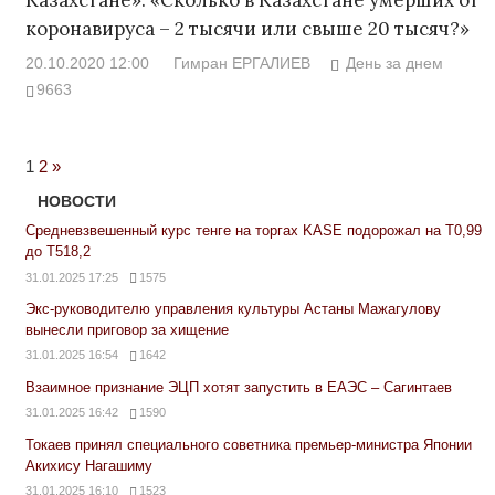
коронавируса – 2 тысячи или свыше 20 тысяч?»
20.10.2020 12:00
Гимран ЕРГАЛИЕВ
День за днем
9663
Next
1
2
»
Posts
НОВОСТИ
Средневзвешенный курс тенге на торгах KASE подорожал на Т0,99
до Т518,2
31.01.2025 17:25
1575
Экс-руководителю управления культуры Астаны Мажагулову
вынесли приговор за хищение
31.01.2025 16:54
1642
Взаимное признание ЭЦП хотят запустить в ЕАЭС – Сагинтаев
31.01.2025 16:42
1590
Токаев принял специального советника премьер-министра Японии
Акихису Нагашиму
31.01.2025 16:10
1523