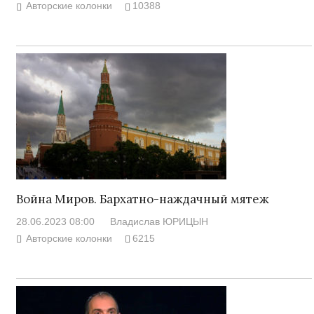
Авторские колонки
10388
Война Миров. Бархатно-наждачный мятеж
28.06.2023 08:00
Владислав ЮРИЦЫН
Авторские колонки
6215