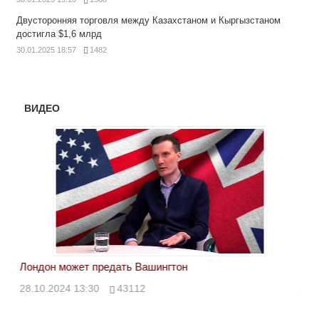
Двусторонняя торговля между Казахстаном и Кыргызстаном
достигла $1,6 млрд
30.01.2025 18:57
1482
ВИДЕО
Лондон может предать Вашингтон
Эле
28.10.2024 13:30
43112
24.