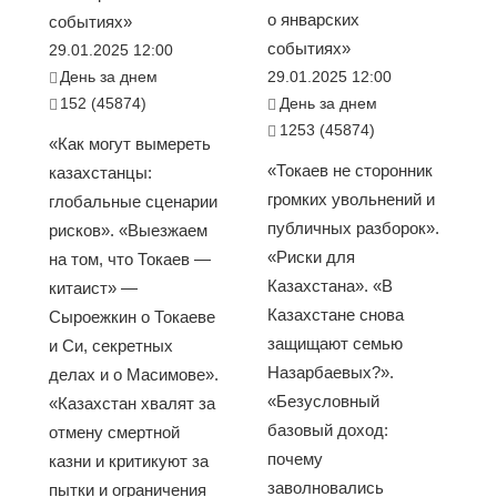
о январских
событиях»
событиях»
29.01.2025 12:00
День за днем
29.01.2025 12:00
152 (45874)
День за днем
1253 (45874)
«Как могут вымереть
«Токаев не сторонник
казахстанцы:
громких увольнений и
глобальные сценарии
публичных разборок».
рисков». «Выезжаем
«Риски для
на том, что Токаев —
Казахстана». «В
китаист» —
Казахстане снова
Сыроежкин о Токаеве
защищают семью
и Си, секретных
Назарбаевых?».
делах и о Масимове».
«Безусловный
«Казахстан хвалят за
базовый доход:
отмену смертной
почему
казни и критикуют за
заволновались
пытки и ограничения