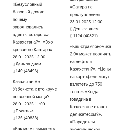
«Безусловный
«Сатира не
базовый доход:
преступление»
почему
23.01.2025 12:00
заволновались
День за днем
адепты «старого»
1124 (40821)
Казахстана?». «Эхо
«Как «трампономика
кровавого Кантара»
2.0» может повлиять
28.01.2025 12:00
на нефть и
День за днем
Казахстан?». «Цены
140 (43496)
на картофель могут
Казахстан VS
взлететь до 750
Узбекистан: кто круче
тенге». «Когда
по военной мощи?
говядина в
28.01.2025 11:00
Казахстане станет
Политика
деликатесом?».
136 (40833)
«Парадоксы
«Как могут вымереть
экономической