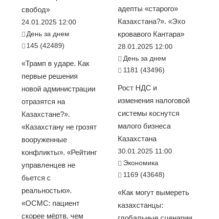
адепты «старого»
свобод»
Казахстана?». «Эхо
24.01.2025 12:00
День за днем
кровавого Кантара»
145 (42489)
28.01.2025 12:00
День за днем
«Трамп в ударе. Как
1181 (43496)
первые решения
Рост НДС и
новой администрации
изменения налоговой
отразятся на
системы коснутся
Казахстане?».
малого бизнеса
«Казахстану не грозят
Казахстана
вооруженные
30.01.2025 11:00
конфликты». «Рейтинг
Экономика
управленцев не
1169 (43648)
бьется с
реальностью».
«Как могут вымереть
«ОСМС: пациент
казахстанцы:
скорее мёртв, чем
глобальные сценарии