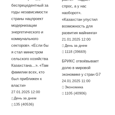
беспрецедентный за
спрос, а у нас
годы независимости
наоборот».
страны нацпроект
«Казахстан упустил
модернизации
возможность для
энергетического и
развития майнинга»
коммунального
21.01.2025 12:00
секторов». «Если бы
День за днем
1118 (39669)
я стал министром
сельского хозяйства
БРИКС отвоёвывает
Казахстана…». «Там
долю в мировой
фамилии всех, кто
экономике у стран G7
был приближен к
24.01.2025 11:00
власти»
Экономика
27.01.2025 12:00
1105 (40906)
День за днем
135 (40536)