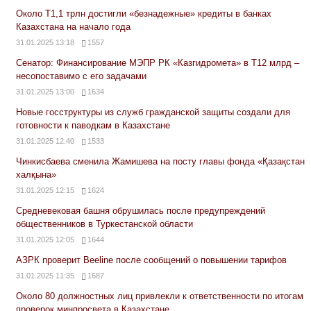
Около Т1,1 трлн достигли «безнадежные» кредиты в банках
Казахстана на начало года
31.01.2025 13:18
1557
Сенатор: Финансирование МЭПР РК «Казгидромета» в Т12 млрд –
несопоставимо с его задачами
31.01.2025 13:00
1634
Новые госструктуры из служб гражданской защиты создали для
готовности к паводкам в Казахстане
31.01.2025 12:40
1533
Чинкисбаева сменила Жамишева на посту главы фонда «Қазақстан
халқына»
31.01.2025 12:15
1624
Средневековая башня обрушилась после предупреждений
общественников в Туркестанской области
31.01.2025 12:05
1644
АЗРК проверит Beeline после сообщений о повышении тарифов
31.01.2025 11:35
1687
Около 80 должностных лиц привлекли к ответственности по итогам
проверок минпросвета в Казахстане