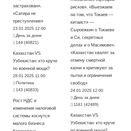
застрахован».
рисков». «Выезжаем
«Сатира не
на том, что Токаев —
преступление»
китаист» —
23.01.2025 12:00
Сыроежкин о Токаеве
День за днем
и Си, секретных
144 (40821)
делах и о Масимове».
«Казахстан хвалят за
Казахстан VS
отмену смертной
Узбекистан: кто круче
казни и критикуют за
по военной мощи?
пытки и ограничения
28.01.2025 11:00
Политика
свобод»
143 (40833)
24.01.2025 12:00
День за днем
Рост НДС и
1161 (42489)
изменения налоговой
Казахстан VS
системы коснутся
Узбекистан: кто круче
малого бизнеса
по военной мощи?
Казахстана