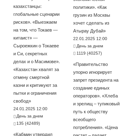
казахстанцы:
политики». «Как
глобальные сценарии
грузин из Москвы
рисков». «Выезжаем
хочет сделать из
на том, что Токаев —
Атырау Дубай»
китаист» —
22.01.2025 12:00
Сыроежкин о Токаеве
День за днем
1119 (40257)
и Си, секретных
делах и о Масимове».
«Правительство
«Казахстан хвалят за
упорно игнорирует
отмену смертной
запрет президента на
казни и критикуют за
создание единых
пытки и ограничения
операторов». «Хлеба
свобод»
и зрелищ – тупиковый
24.01.2025 12:00
путь к обществу
День за днем
всеобщего
135 (42489)
потребления». «Цена
«Кабмин утвердил
растет – падает