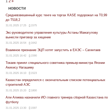
Next
1
2
»
Posts
НОВОСТИ
Средневзвешенный курс тенге на торгах KASE подорожал на Т0,99
до Т518,2
31.01.2025 17:25
1575
Экс-руководителю управления культуры Астаны Мажагулову
вынесли приговор за хищение
31.01.2025 16:54
1642
Взаимное признание ЭЦП хотят запустить в ЕАЭС – Сагинтаев
31.01.2025 16:42
1590
Токаев принял специального советника премьер-министра Японии
Акихису Нагашиму
31.01.2025 16:10
1523
Казахстан определился с окончательным списком потенциальных
строителей АЭС
31.01.2025 15:20
1800
Али Алиева назначили ИО главного тренера сборной Казахстана по
футболу
31.01.2025 13:30
1597