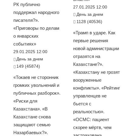
РК публично
27.01.2025 12:00
поддержал народного
День за днем
писателя?».
1128 (40536)
«Приговоры по делам
«Трамп в ударе. Как
о январских
первые решения
событиях»
новой администрации
29.01.2025 12:00
отразятся на
День за днем
Казахстане?».
149 (45874)
«Казахстану не грозят
«Токаев не сторонник
вооруженные
громких увольнений и
конфликты». «Рейтинг
публичных разборок».
управленцев не
«Риски для
бьется с
Казахстана». «В
реальностью».
Казахстане снова
«ОСМС: пациент
защищают семью
скорее мёртв, чем
Назарбаевых?».
застрахован».