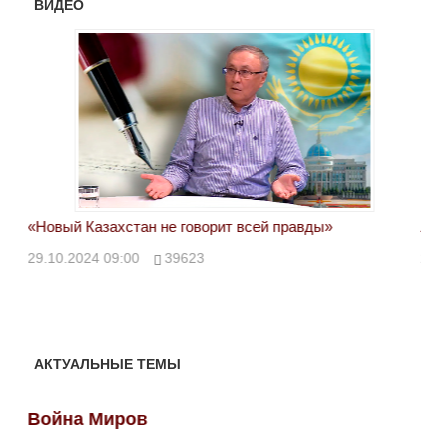
ВИДЕО
«Новый Казахстан не говорит всей правды»
Лон
ми
29.10.2024 09:00
39623
28.
АКТУАЛЬНЫЕ ТЕМЫ
Война Миров
Во