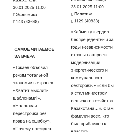
28.01.2025 11:00
30.01.2025 11:00
Политика
Экономика
1129 (40833)
143 (43648)
«Кабмин утвердил
беспрецедентный за
годы независимости
САМОЕ ЧИТАЕМОЕ
страны нацпроект
ЗА ВЧЕРА
модернизации
«Токаев объявил
энергетического и
режим тотальной
коммунального
экономии в стране».
секторов». «Если бы
«Хватит мыслить
я стал министром
шаблонами!».
сельского хозяйства
«Налоговая
Казахстана…». «Там
перестройка без
фамилии всех, кто
права на ошибку».
был приближен к
«Почему президент
власти»