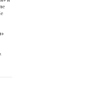
ле
Не
и»
.