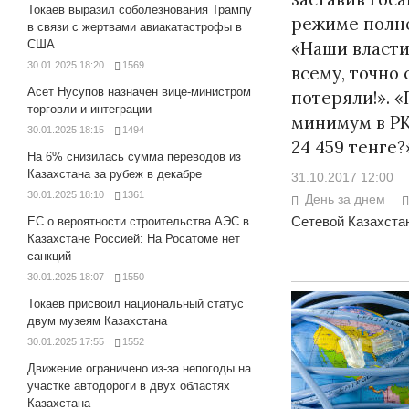
Токаев выразил соболезнования Трампу
режиме полно
в связи с жертвами авиакатастрофы в
США
«Наши власти
30.01.2025 18:20
1569
всему, точно 
Асет Нусупов назначен вице-министром
потеряли!». 
торговли и интеграции
минимум в РК
30.01.2025 18:15
1494
24 459 тенге?
На 6% снизилась сумма переводов из
Казахстана за рубеж в декабре
31.10.2017 12:00
30.01.2025 18:10
1361
День за днем
Сетевой Казахстан
ЕС о вероятности строительства АЭС в
Казахстане Россией: На Росатоме нет
санкций
30.01.2025 18:07
1550
Токаев присвоил национальный статус
двум музеям Казахстана
30.01.2025 17:55
1552
Движение ограничено из-за непогоды на
участке автодороги в двух областях
Казахстана