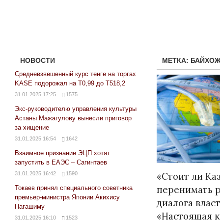
НОВОСТИ
МЕТКА:
БАЙХО
Средневзвешенный курс тенге на торгах
KASE подорожал на Т0,99 до Т518,2
31.01.2025 17:25
1575
Экс-руководителю управления культуры
Астаны Мажагулову вынесли приговор
за хищение
31.01.2025 16:54
1642
Взаимное признание ЭЦП хотят
запустить в ЕАЭС – Сагинтаев
31.01.2025 16:42
1590
«Стоит ли Ка
перенимать 
Токаев принял специального советника
премьер-министра Японии Акихису
диалога власт
Нагашиму
«Настоящая к
31.01.2025 16:10
1523