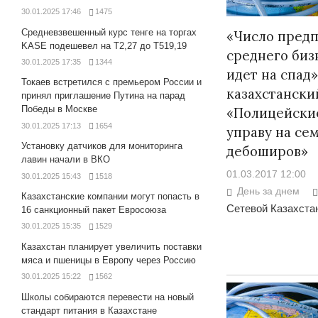
30.01.2025 17:46
1475
Средневзвешенный курс тенге на торгах
«Число предп
KASE подешевел на Т2,27 до Т519,19
среднего биз
30.01.2025 17:35
1344
идет на спад
Токаев встретился с премьером России и
казахстански
принял приглашение Путина на парад
Победы в Москве
«Полицейские
30.01.2025 17:13
1654
управу на се
Установку датчиков для мониторинга
дебоширов»
лавин начали в ВКО
01.03.2017 12:00
30.01.2025 15:43
1518
День за днем
Казахстанские компании могут попасть в
Сетевой Казахстан
16 санкционный пакет Евросоюза
30.01.2025 15:35
1529
Казахстан планирует увеличить поставки
мяса и пшеницы в Европу через Россию
30.01.2025 15:22
1562
Школы собираются перевести на новый
стандарт питания в Казахстане