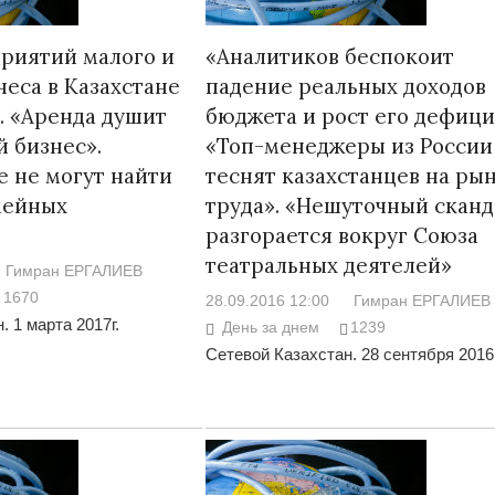
риятий малого и
«Аналитиков беспокоит
неса в Казахстане
падение реальных доходов
». «Аренда душит
бюджета и рост его дефици
й бизнес».
«Топ-менеджеры из России
 не могут найти
теснят казахстанцев на ры
мейных
труда». «Нешуточный сканд
разгорается вокруг Союза
театральных деятелей»
Гимран ЕРГАЛИЕВ
1670
28.09.2016 12:00
Гимран ЕРГАЛИЕВ
. 1 марта 2017г.
День за днем
1239
Сетевой Казахстан. 28 сентября 2016г