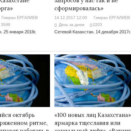
 Казахстане
запросов у нас так и не
орга»
сформировалась»
Гимран ЕРГАЛИЕВ
14.12.2017 12:00
Гимран ЕРГАЛИЕВ
3598
День за днем
2203
. 25 января 2018г.
Сетевой Казахстан. 14 декабря 2017г.
йся октябрь
«100 новых лиц Казахстана»
пряженном ритме,
ярмарка тщеславия или
ппарат работать в
социальный лифт». «Ватник