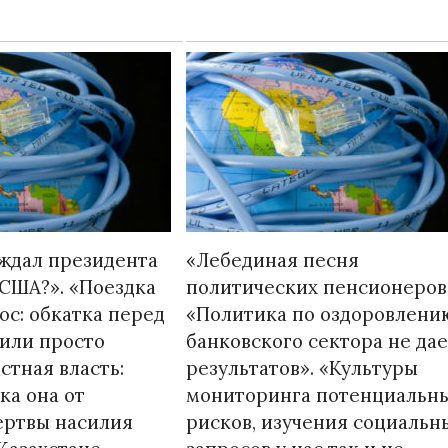
ждал президента
«Лебединая песня
 США?». «Поездка
политических пенсионеров
ос: обкатка перед
«Политика по оздоровлени
или просто
банковского сектора не дае
стная власть:
результатов». «Культуры
ка она от
мониторинга потенциальн
ертвы насилия
рисков, изучения социальн