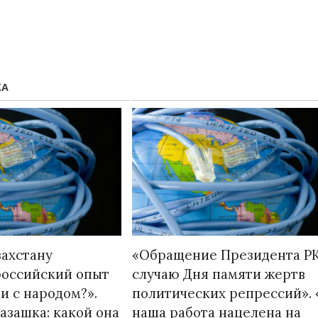
ЖА
Народ выбрал свет
Странная заб
Дарига не ждё
17.10.2024 17:00
29972
захстану
«Обращение Президента РК
Авиакомпании
российский опыт
случаю Дня памяти жертв
мошенниками
и с народом?».
политических репрессий». 
30.10.2024 14:
азашка: какой она
наша работа нацелена на