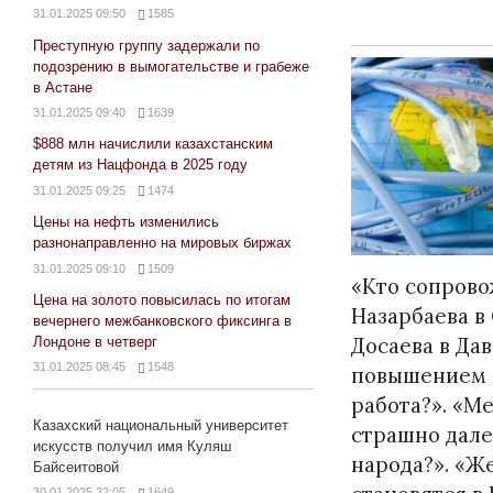
31.01.2025 09:50
1585
Преступную группу задержали по
подозрению в вымогательстве и грабеже
в Астане
31.01.2025 09:40
1639
$888 млн начислили казахстанским
детям из Нацфонда в 2025 году
31.01.2025 09:25
1474
Цены на нефть изменились
разнонаправленно на мировых биржах
31.01.2025 09:10
1509
«Кто сопрово
Цена на золото повысилась по итогам
Назарбаева в
вечернего межбанковского фиксинга в
Досаева в Дав
Лондоне в четверг
31.01.2025 08:45
1548
повышением 
работа?». «Ме
Казахский национальный университет
страшно дале
искусств получил имя Куляш
народа?». «Ж
Байсеитовой
30.01.2025 22:05
1649