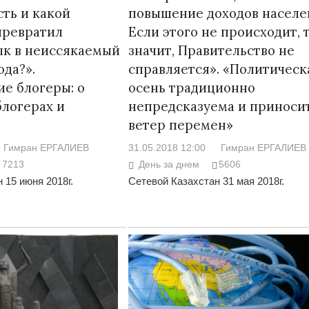
сть и какой
повышение доходов населе
 превратил
Если этого не происходит, 
ык в неиссякаемый
значит, Правительство не
ода?».
справляется». «Политическ
ие блогеры: о
осень традиционно
Война Мир
блогерах и
непредсказуема и приноси
ветер перемен»
Гимран ЕРГАЛИЕВ
31.05.2018 12:00
Гимран ЕРГАЛИЕВ
7213
День за днем
5606
 15 июня 2018г.
Сетевой Казахстан 31 мая 2018г.
Война Миров.
Сороса
08.11.2024 09: