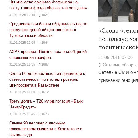
Чинкисбаева сменила Жамишева на
посту главы фонда «Қазақстан халқына»
31.01.2025 12:15
1624
Средневековая башня обрушилась после
«Слово «гено
предупреждений общественников в
Туркестанской области
используется 
31.01.2025 12:05
1644
политическо
АЗРК проверит Beeline после сообщений
31.05.2018 07:00
о повышении тарифов
Сетевые обзоры
31.01.2025 11:35
1687
Сетевые СМИ о «
Около 80 должностных лиц привлекли к
ответственности по итогам проверок
признании геноцид
минпросвета в Казахстане
31.01.2025 11:00
1612
Треть долга – Т20 млрд погасил «Банк
ЦентрКредит»
31.01.2025 10:45
1673
Свыше 90 человек с двойным
гражданством выявили в Казахстане с
начала года