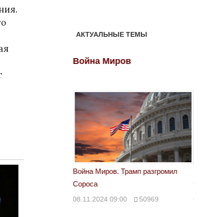
ния.
то
АКТУАЛЬНЫЕ ТЕМЫ
ая
ов
Война Миров
Войн
т
 Трамп разгромил
Война Миров. Трамп разгромил
Война 
Сороса
Сорос
00
50969
08.11.2024 09:00
50969
08.11.