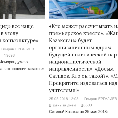
цид» все чаще
«Кто может рассчитывать н
в угоду
премьерское кресло». «Жа
й конъюнктуре»
Казакстан» будет
организационным ядром
Гимран ЕРГАЛИЕВ
будущей политической пар
9698
националистической
Меморандуме о
направленности». «Досым
а в отношении казахов»
Сатпаев. Кто он такой?». «
Прекратите издеваться над
учителями!»
25.05.2018 12:03
Гимран ЕРГАЛИЕВ
День за днем
8509
Сетевой Казахстан 25 мая 2018г.