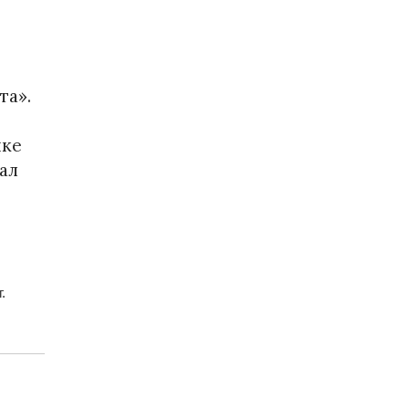
та».
нке
ал
.