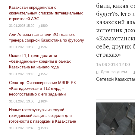
была, какая е
Казахстан определился с
будет?». Кто
окончательным списком потенциальных
строителей АЭС
казахский яз
31.01.2025 15:20
1800
источник дох
Али Алиева назначили ИО главного
«Казахстанск
тренера сборной Казахстана по футболу
себе, других 
31.01.2025 13:30
1597
страхах»
Около Т1,1 трлн достигли
«безнадежные» кредиты в банках
15.06.2018 12:00
Казахстана на начало года
День за днем
31.01.2025 13:18
1557
Сетевой Казахстан
Сенатор: Финансирование МЭПР РК
«Казгидромета» в Т12 млрд –
несопоставимо с его задачами
31.01.2025 13:00
1634
Новые госструктуры из служб
гражданской защиты создали для
готовности к паводкам в Казахстане
31.01.2025 12:40
1533