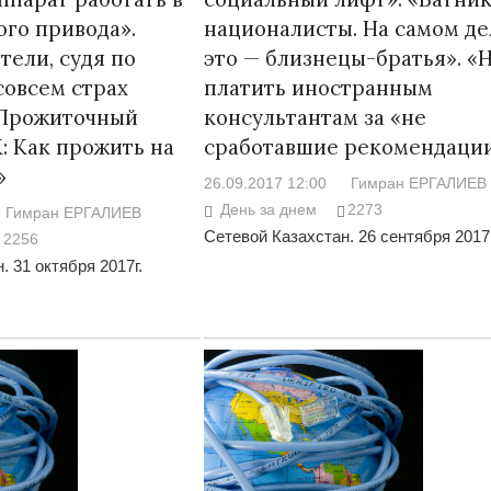
го привода».
националисты. На самом де
тели, судя по
это — близнецы-братья». «
совсем страх
платить иностранным
«Прожиточный
консультантам за «не
: Как прожить на
сработавшие рекомендаци
»
26.09.2017 12:00
Гимран ЕРГАЛИЕВ
День за днем
2273
Гимран ЕРГАЛИЕВ
Сетевой Казахстан. 26 сентября 2017г
2256
. 31 октября 2017г.