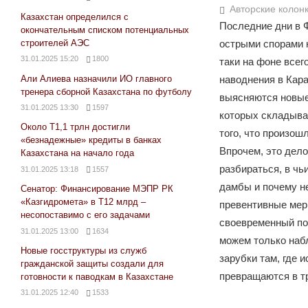
Авторские колон
Казахстан определился с
Последние дни в 
окончательным списком потенциальных
строителей АЭС
острыми спорами 
31.01.2025 15:20
1800
таки на фоне всег
Али Алиева назначили ИО главного
наводнения в Кар
тренера сборной Казахстана по футболу
выясняются новые
31.01.2025 13:30
1597
которых складыва
Около Т1,1 трлн достигли
того, что произош
«безнадежные» кредиты в банках
Впрочем, это дело
Казахстана на начало года
разбираться, в чь
31.01.2025 13:18
1557
дамбы и почему н
Сенатор: Финансирование МЭПР РК
«Казгидромета» в Т12 млрд –
превентивные меры
несопоставимо с его задачами
своевременный п
31.01.2025 13:00
1634
можем только наб
Новые госструктуры из служб
зарубки там, где 
гражданской защиты создали для
превращаются в т
готовности к паводкам в Казахстане
31.01.2025 12:40
1533