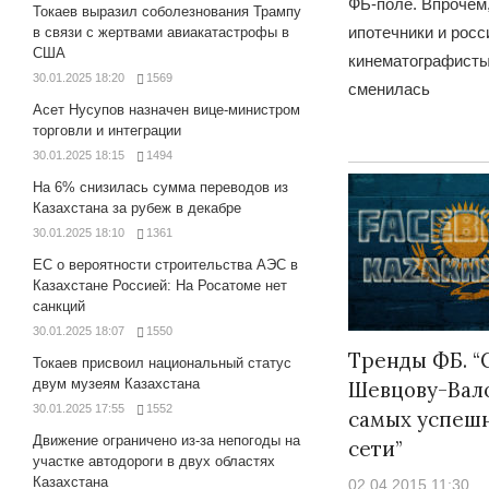
ФБ-поле. Впрочем,
Токаев выразил соболезнования Трампу
ипотечники и росс
в связи с жертвами авиакатастрофы в
США
кинематографисты 
30.01.2025 18:20
1569
сменилась
Асет Нусупов назначен вице-министром
торговли и интеграции
30.01.2025 18:15
1494
На 6% снизилась сумма переводов из
Казахстана за рубеж в декабре
30.01.2025 18:10
1361
ЕС о вероятности строительства АЭС в
Казахстане Россией: На Росатоме нет
санкций
30.01.2025 18:07
1550
Тренды ФБ. “
Токаев присвоил национальный статус
двум музеям Казахстана
Шевцову-Валов
30.01.2025 17:55
1552
самых успеш
Движение ограничено из-за непогоды на
сети”
участке автодороги в двух областях
Казахстана
02.04.2015 11:30