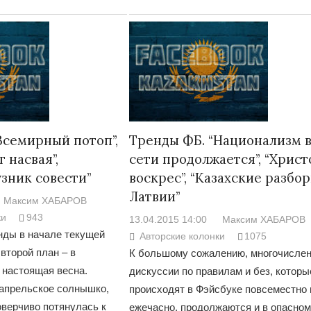
Всемирный потоп”,
Тренды ФБ. “Национализм 
 насвая”,
сети продолжается”, “Христ
узник совести”
воскрес”, “Казахские разбор
Латвии”
Максим ХАБАРОВ
ки
943
13.04.2015 14:00
Максим ХАБАРОВ
нды в начале текущей
Авторские колонки
1075
второй план – в
К большому сожалению, многочисле
 настоящая весна.
дискуссии по правилам и без, которы
 апрельское солнышко,
происходят в Фэйсбуке повсеместно 
оверчиво потянулась к
ежечасно, продолжаются и в опасном