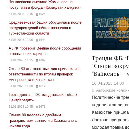
Чинкисбаева сменила Жамишева на
посту главы фонда «Қазақстан халқына»
31.01.2025 12:15
1624
Средневековая башня обрушилась после
предупреждений общественников в
Туркестанской области
31.01.2025 12:05
1644
АЗРК проверит Beeline после сообщений
о повышении тарифов
Тренды ФБ. “
31.01.2025 11:35
1687
“Споры вокруг
Около 80 должностных лиц привлекли к
“Байкенов — 
ответственности по итогам проверок
минпросвета в Казахстане
16.04.2015 14:00
31.01.2025 11:00
1612
Авторские колон
Треть долга – Т20 млрд погасил «Банк
Политические тре
ЦентрКредит»
недели отошли на 
31.01.2025 10:45
1673
Казахстан пришла
Свыше 90 человек с двойным
Ласково пригрело
гражданством выявили в Казахстане с
начала года
молодая травка д