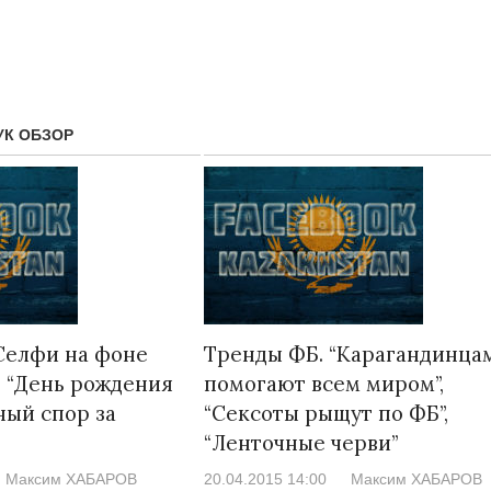
УК ОБЗОР
Народ выбрал свет
Странная заб
Селфи на фоне
Тренды ФБ. “Карагандинца
Дарига не ждё
17.10.2024 17:00
29972
, “День рождения
помогают всем миром”,
Авиакомпании
ный спор за
“Сексоты рыщут по ФБ”,
мошенниками
“Ленточные черви”
30.10.2024 14:
Максим ХАБАРОВ
20.04.2015 14:00
Максим ХАБАРОВ