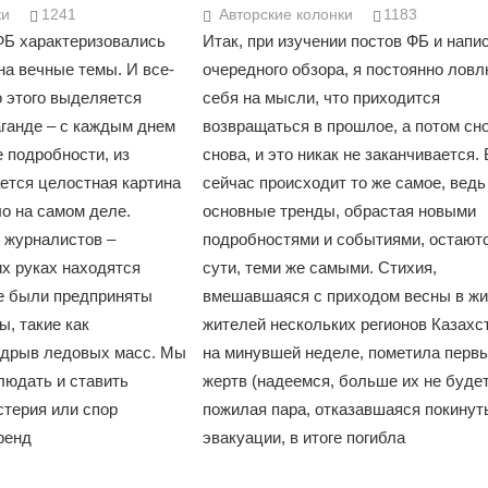
ки
1241
Авторские колонки
1183
ФБ характеризовались
Итак, при изучении постов ФБ и напи
на вечные темы. И все-
очередного обзора, я постоянно лов
о этого выделяется
себя на мысли, что приходится
аганде – с каждым днем
возвращаться в прошлое, а потом сно
Война Мир
 подробности, из
снова, и это никак не заканчивается. 
ется целостная картина
сейчас происходит то же самое, ведь
ло на самом деле.
основные тренды, обрастая новыми
 журналистов –
подробностями и событиями, остаютс
их руках находятся
сути, теми же самыми. Стихия,
е были предприняты
вмешавшаяся с приходом весны в жи
, такие как
жителей нескольких регионов Казахс
одрыв ледовых масс. Мы
на минувшей неделе, пометила перв
людать и ставить
жертв (надеемся, больше их не будет
Война Миров.
истерия или спор
пожилая пара, отказавшаяся покинут
Сороса
ренд
эвакуации, в итоге погибла
08.11.2024 09: