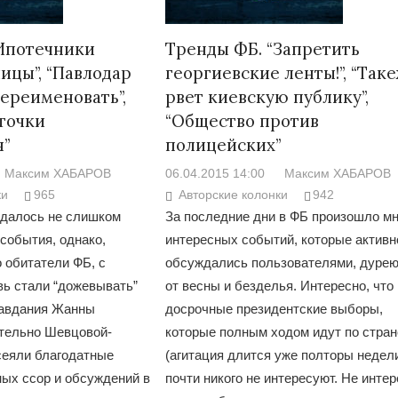
Ипотечники
Тренды ФБ. “Запретить
ицы”, “Павлодар
георгиевские ленты!”, “Так
ереименовать”,
рвет киевскую публику”,
нточки
“Общество против
я”
полицейских”
Максим ХАБАРОВ
06.04.2015 14:00
Максим ХАБАРОВ
ки
965
Авторские колонки
942
далось не слишком
За последние дни в ФБ произошло мн
события, однако,
интересных событий, которые активн
 обитатели ФБ, с
обсуждались пользователями, дуре
вь стали “дожевывать”
от весны и безделья. Интересно, что
равдания Жанны
досрочные президентские выборы,
тельно Шевцовой-
которые полным ходом идут по стран
сеяли благодатные
(агитация длится уже полторы недели
ных ссор и обсуждений в
почти никого не интересуют. Не инте