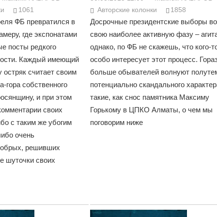
ки
1061
Авторские колонки
1858
реля ФБ превратился в
Досрочные президентские выборы в
меру, где экспонатами
свою наиболее активную фазу – агит
е посты редкого
однако, по ФБ не скажешь, что кого-т
кости. Каждый имеющий
особо интересует этот процесс. Гора
у остряк считает своим
больше обывателей волнуют полуте
а-гора собственного
потенциально скандального характер
осянщину, и при этом
такие, как снос памятника Максиму
 комментарии своих
Горькому в ЦПКО Алматы, о чем мы
бо с таким же убогим
поговорим ниже
либо очень
добрых, решивших
е шуточки своих