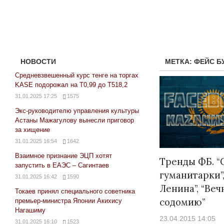
НОВОСТИ
МЕТКА:
ФЕЙС Б
Средневзвешенный курс тенге на торгах
KASE подорожал на Т0,99 до Т518,2
31.01.2025 17:25
1575
Экс-руководителю управления культуры
Астаны Мажагулову вынесли приговор
за хищение
31.01.2025 16:54
1642
Взаимное признание ЭЦП хотят
Тренды ФБ. “
запустить в ЕАЭС – Сагинтаев
гуманитарки”
31.01.2025 16:42
1590
Ленина”, “Веч
Токаев принял специального советника
содомию”
премьер-министра Японии Акихису
Нагашиму
23.04.2015 14:05
31.01.2025 16:10
1523