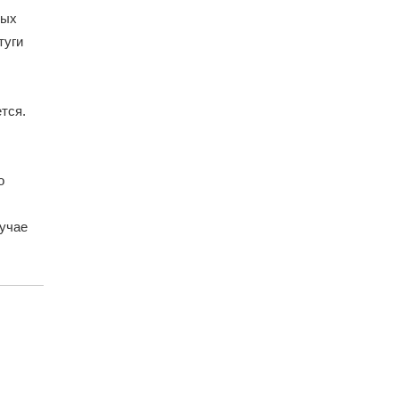
ных
туги
тся.
о
учае