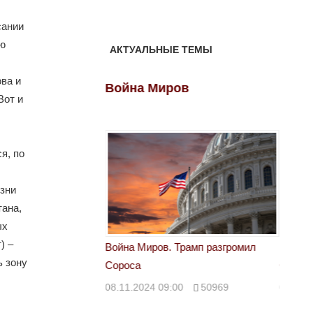
сании
лю
АКТУАЛЬНЫЕ ТЕМЫ
ва и
ов
Война Миров
Войн
Вот и
я, по
зни
тана,
ых
) –
 Трамп разгромил
Война Миров. Трамп разгромил
Война 
ь зону
Сороса
Сорос
00
50969
08.11.2024 09:00
50969
08.11.