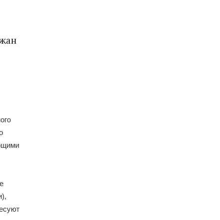
ежан
ого
о
ющими
е
),
ресуют