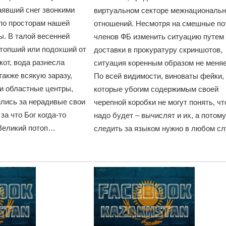
аявший снег звонкими
виртуальном секторе межнациональ
по просторам нашей
отношений. Несмотря на смешные по
ы. В талой весенней
членов ФБ изменить ситуацию путем
утопший или подохший от
доставки в прокуратуру скриншотов,
от, вода разнесла
ситуация коренным образом не меняе
также всякую заразу,
По всей видимости, виноваты фейки,
 и областные центры,
которые убогим содержимым своей
ились за нерадивые свои
черепной коробки не могут понять, чт
за что Бог когда-то
надо будет – вычислят и их, а потому
Великий потоп…
следить за языком нужно в любом сл