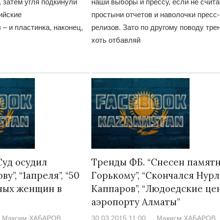
 затем угля подкинули
наши выборы и прессу, если не счита
ийские
простыни отчетов и наволочки пресс-
– и пластинка, наконец,
релизов. Зато по другому поводу тре
хоть отбавляй
Суд осудил
Тренды ФБ. “Снесен памят
у”, “1апреля”, “50
Горькому”, “Скончался Нур
ных женщин в
Каппаров”, “Людоедские це
аэропорту Алматы”
Максим ХАБАРОВ
30.03.2015 11:00
Макисм ХАБАРОВ