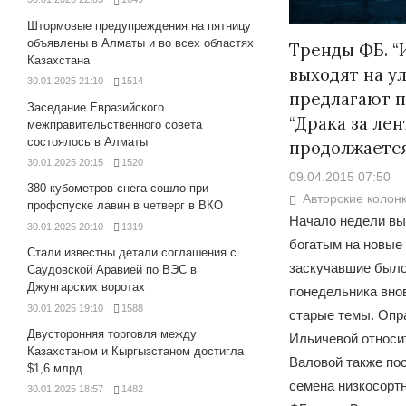
Штормовые предупреждения на пятницу
объявлены в Алматы и во всех областях
Тренды ФБ. “
Казахстана
выходят на ул
30.01.2025 21:10
1514
предлагают п
Заседание Евразийского
“Драка за ле
межправительственного совета
состоялось в Алматы
продолжаетс
30.01.2025 20:15
1520
09.04.2015 07:50
380 кубометров снега сошло при
Авторские колон
профспуске лавин в четверг в ВКО
Начало недели вы
30.01.2025 20:10
1319
богатым на новые 
Стали известны детали соглашения с
заскучавшие было
Саудовской Аравией по ВЭС в
Джунгарских воротах
понедельника вно
30.01.2025 19:10
1588
старые темы. Оп
Двусторонняя торговля между
Ильичевой относи
Казахстаном и Кыргызстаном достигла
Валовой также по
$1,6 млрд
семена низкосорт
30.01.2025 18:57
1482