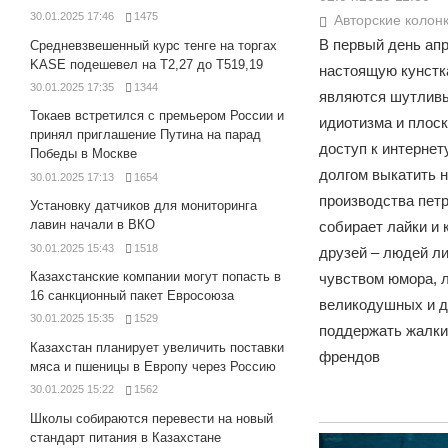
30.01.2025 17:46
1475
Авторские колон
В первый день ап
Средневзвешенный курс тенге на торгах
KASE подешевел на Т2,27 до Т519,19
настоящую кунстка
30.01.2025 17:35
1344
являются шутливы
Токаев встретился с премьером России и
идиотизма и плос
принял приглашение Путина на парад
доступ к интернет
Победы в Москве
долгом выкатить н
30.01.2025 17:13
1654
производства петр
Установку датчиков для мониторинга
лавин начали в ВКО
собирает лайки и
30.01.2025 15:43
1518
друзей – людей ли
Казахстанские компании могут попасть в
чувством юмора, 
16 санкционный пакет Евросоюза
великодушных и 
30.01.2025 15:35
1529
поддержать жалки
Казахстан планирует увеличить поставки
френдов
мяса и пшеницы в Европу через Россию
30.01.2025 15:22
1562
Школы собираются перевести на новый
стандарт питания в Казахстане