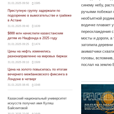
31.01.2025 09:50
1585
синему небу, раст
Преступную группу задержали по
ручьями побежал 
подозрению в вымогательстве и грабеже
необъятной родин
в Астане
водичке плавает 
31.01.2025 09:40
1639
переохлаждения ск
$888 млн начислили казахстанским
мосты и дороги, а 
детям из Нацфонда в 2025 году
31.01.2025 09:25
1474
затопила деревни
акиматчики схват
Цены на нефть изменились
разнонаправленно на мировых биржах
головы, вспомнив, 
31.01.2025 09:10
1509
послал на землю 
Цена на золото повысилась по итогам
вечернего межбанковского фиксинга в
Лондоне в четверг
31.01.2025 08:45
1548
Казахский национальный университет
искусств получил имя Куляш
Байсеитовой
30.01.2025 22:05
1649