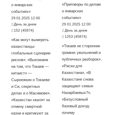
«Приговоры по делам
о январских
о январских
событиях»
событиях»
29.01.2025 12:00
День за днем
29.01.2025 12:00
152 (45874)
День за днем
1253 (45874)
«Как могут вымереть
«Токаев не сторонник
казахстанцы:
громких увольнений и
глобальные сценарии
публичных разборок».
рисков». «Выезжаем
«Риски для
на том, что Токаев —
Казахстана». «В
китаист» —
Казахстане снова
Сыроежкин о Токаеве
защищают семью
и Си, секретных
Назарбаевых?».
делах и о Масимове».
«Безусловный
«Казахстан хвалят за
базовый доход:
отмену смертной
почему
казни и критикуют за