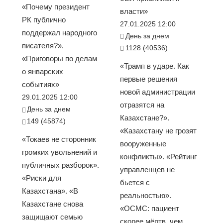
«Почему президент
власти»
РК публично
27.01.2025 12:00
поддержал народного
День за днем
писателя?».
1128 (40536)
«Приговоры по делам
«Трамп в ударе. Как
о январских
первые решения
событиях»
новой администрации
29.01.2025 12:00
отразятся на
День за днем
Казахстане?».
149 (45874)
«Казахстану не грозят
«Токаев не сторонник
вооруженные
громких увольнений и
конфликты». «Рейтинг
публичных разборок».
управленцев не
«Риски для
бьется с
Казахстана». «В
реальностью».
Казахстане снова
«ОСМС: пациент
защищают семью
скорее мёртв, чем