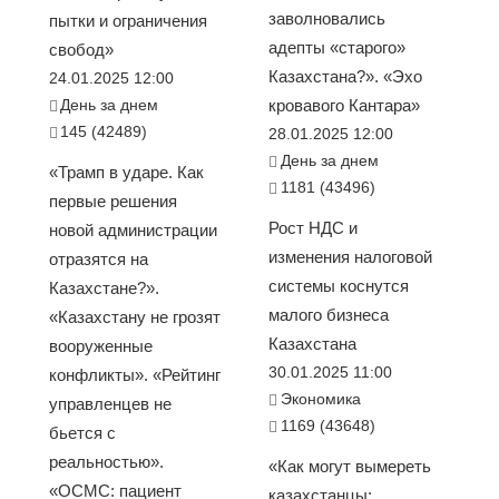
заволновались
пытки и ограничения
адепты «старого»
свобод»
Казахстана?». «Эхо
24.01.2025 12:00
День за днем
кровавого Кантара»
145 (42489)
28.01.2025 12:00
День за днем
«Трамп в ударе. Как
1181 (43496)
первые решения
Рост НДС и
новой администрации
изменения налоговой
отразятся на
системы коснутся
Казахстане?».
малого бизнеса
«Казахстану не грозят
Казахстана
вооруженные
30.01.2025 11:00
конфликты». «Рейтинг
Экономика
управленцев не
1169 (43648)
бьется с
реальностью».
«Как могут вымереть
«ОСМС: пациент
казахстанцы: