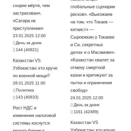
скорее мёртв, чем
глобальные сценарии
застрахован».
рисков». «Выезжаем
«Сатира не
на том, что Токаев —
преступление»
китаист» —
23.01.2025 12:00
Сыроежкин о Токаеве
День за днем
и Си, секретных
144 (40821)
делах и о Масимове».
«Казахстан хвалят за
Казахстан VS
отмену смертной
Узбекистан: кто круче
казни и критикуют за
по военной мощи?
пытки и ограничения
28.01.2025 11:00
Политика
свобод»
143 (40833)
24.01.2025 12:00
День за днем
Рост НДС и
1161 (42489)
изменения налоговой
Казахстан VS
системы коснутся
Узбекистан: кто круче
малого бизнеса