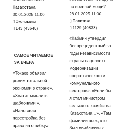
по военной мощи?
Казахстана
28.01.2025 11:00
30.01.2025 11:00
Политика
Экономика
1129 (40833)
143 (43648)
«Кабмин утвердил
беспрецедентный за
годы независимости
САМОЕ ЧИТАЕМОЕ
страны нацпроект
ЗА ВЧЕРА
модернизации
«Токаев объявил
энергетического и
режим тотальной
коммунального
экономии в стране».
секторов». «Если бы
«Хватит мыслить
я стал министром
шаблонами!».
сельского хозяйства
«Налоговая
Казахстана…». «Там
перестройка без
фамилии всех, кто
права на ошибку».
был приближен к