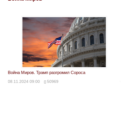
Война Миров. Трамп разгромил Сороса
Вой
08.11.2024 09:00
50969
08.