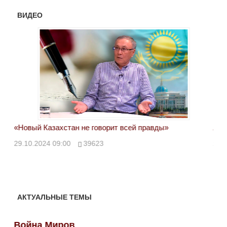
ВИДЕО
«Новый Казахстан не говорит всей правды»
Лон
ми
29.10.2024 09:00
39623
28.
АКТУАЛЬНЫЕ ТЕМЫ
Война Миров
Во