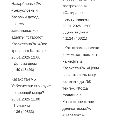
Назарбаевых?».
застрахован».
«Безусловный
«Сатира не
базовый доход:
преступление»
почему
23.01.2025 12:00
заволновались
День за днем
адепты «старого»
1124 (40821)
Казахстана?». «Эхо
«Как «трампономика
кровавого Кантара»
2.0» может повлиять
28.01.2025 12:00
на нефть и
День за днем
Казахстан?». «Цены
140 (43496)
на картофель могут
Казахстан VS
взлететь до 750
Узбекистан: кто круче
тенге». «Когда
по военной мощи?
говядина в
28.01.2025 11:00
Казахстане станет
Политика
деликатесом?».
136 (40833)
«Парадоксы