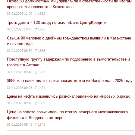
Около 80 должностных лиц привлекли к ответственности по итогам
проверок минпросвета в Казахстане
31.01.2025 11:00
1612
Треть долга – Т20 млрд погасил «Банк ЦентрКредит»
31.01.2025 10:45
1673
Свыше 90 человек с двойным гражданством выявили в Казахстане
с начала года
31.01.2025 09:50
1585
Преступную группу задержали по подозрению в вымогательстве и
грабеже в Астане
31.01.2025 09:40
1639
$888 млн начислили казахстанским детям из Нацфонда в 2025 году
31.01.2025 09:25
1474
Цены на нефть изменились разнонаправленно на мировых биржах
31.01.2025 09:10
1509
Цена на золото повысилась по итогам вечернего межбанковского
фиксинга в Лондоне в четверг
31.01.2025 08:45
1548