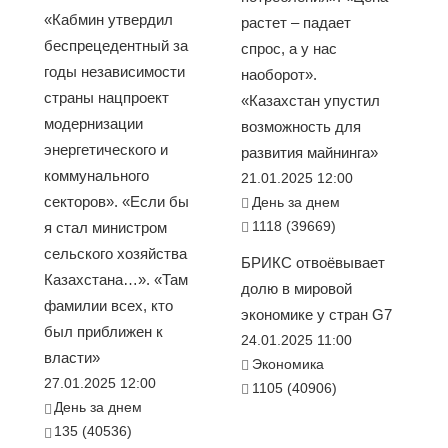
«Кабмин утвердил
растет – падает
беспрецедентный за
спрос, а у нас
годы независимости
наоборот».
страны нацпроект
«Казахстан упустил
модернизации
возможность для
энергетического и
развития майнинга»
коммунального
21.01.2025 12:00
секторов». «Если бы
День за днем
1118 (39669)
я стал министром
сельского хозяйства
БРИКС отвоёвывает
Казахстана…». «Там
долю в мировой
фамилии всех, кто
экономике у стран G7
был приближен к
24.01.2025 11:00
власти»
Экономика
27.01.2025 12:00
1105 (40906)
День за днем
135 (40536)