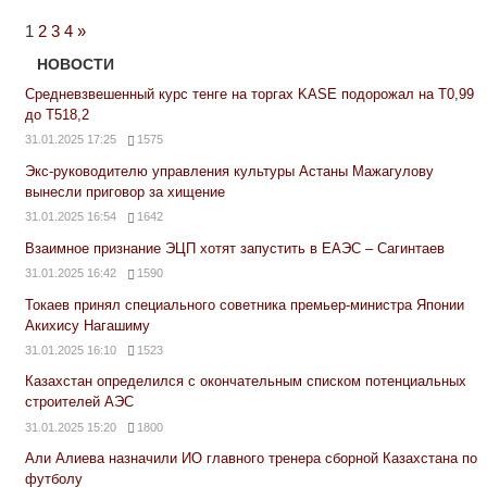
Next
1
2
3
4
»
Posts
НОВОСТИ
Средневзвешенный курс тенге на торгах KASE подорожал на Т0,99
до Т518,2
31.01.2025 17:25
1575
Экс-руководителю управления культуры Астаны Мажагулову
вынесли приговор за хищение
31.01.2025 16:54
1642
Взаимное признание ЭЦП хотят запустить в ЕАЭС – Сагинтаев
31.01.2025 16:42
1590
Токаев принял специального советника премьер-министра Японии
Акихису Нагашиму
31.01.2025 16:10
1523
Казахстан определился с окончательным списком потенциальных
строителей АЭС
31.01.2025 15:20
1800
Али Алиева назначили ИО главного тренера сборной Казахстана по
футболу