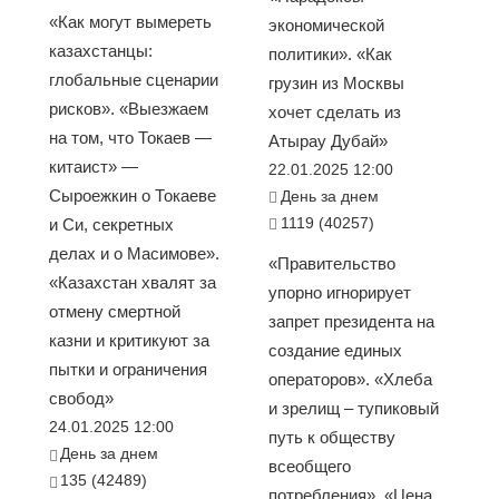
«Как могут вымереть
экономической
казахстанцы:
политики». «Как
глобальные сценарии
грузин из Москвы
рисков». «Выезжаем
хочет сделать из
на том, что Токаев —
Атырау Дубай»
китаист» —
22.01.2025 12:00
Сыроежкин о Токаеве
День за днем
1119 (40257)
и Си, секретных
делах и о Масимове».
«Правительство
«Казахстан хвалят за
упорно игнорирует
отмену смертной
запрет президента на
казни и критикуют за
создание единых
пытки и ограничения
операторов». «Хлеба
свобод»
и зрелищ – тупиковый
24.01.2025 12:00
путь к обществу
День за днем
всеобщего
135 (42489)
потребления». «Цена