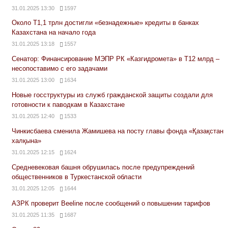
31.01.2025 13:30
1597
Около Т1,1 трлн достигли «безнадежные» кредиты в банках
Казахстана на начало года
31.01.2025 13:18
1557
Сенатор: Финансирование МЭПР РК «Казгидромета» в Т12 млрд –
несопоставимо с его задачами
31.01.2025 13:00
1634
Новые госструктуры из служб гражданской защиты создали для
готовности к паводкам в Казахстане
31.01.2025 12:40
1533
Чинкисбаева сменила Жамишева на посту главы фонда «Қазақстан
халқына»
31.01.2025 12:15
1624
Средневековая башня обрушилась после предупреждений
общественников в Туркестанской области
31.01.2025 12:05
1644
АЗРК проверит Beeline после сообщений о повышении тарифов
31.01.2025 11:35
1687