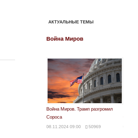
АКТУАЛЬНЫЕ ТЕМЫ
ов
Война Миров
Войн
 Трамп разгромил
Война Миров. Трамп разгромил
Война 
Сороса
Сорос
00
50969
08.11.2024 09:00
50969
08.11.