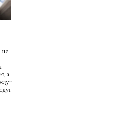
 не
я
я, а
 ждут
 едут