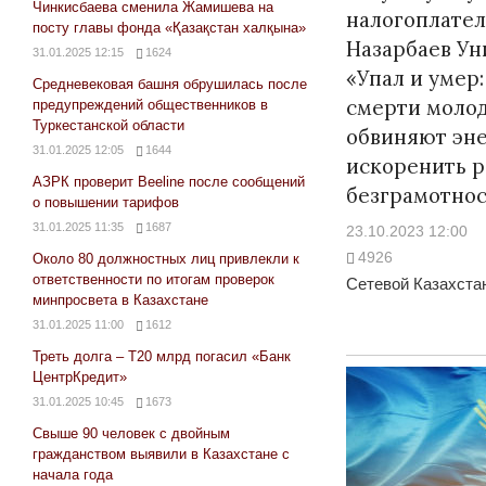
Чинкисбаева сменила Жамишева на
налогоплате
посту главы фонда «Қазақстан халқына»
Назарбаев Ун
31.01.2025 12:15
1624
«Упал и умер:
Средневековая башня обрушилась после
смерти молод
предупреждений общественников в
Туркестанской области
обвиняют эне
31.01.2025 12:05
1644
искоренить 
АЗРК проверит Beeline после сообщений
безграмотнос
о повышении тарифов
31.01.2025 11:35
1687
23.10.2023 12:00
4926
Около 80 должностных лиц привлекли к
ответственности по итогам проверок
Сетевой Казахстан
минпросвета в Казахстане
31.01.2025 11:00
1612
Треть долга – Т20 млрд погасил «Банк
ЦентрКредит»
31.01.2025 10:45
1673
Свыше 90 человек с двойным
гражданством выявили в Казахстане с
начала года