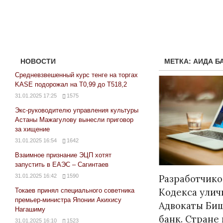
НОВОСТИ
МЕТКА:
АИДА Б
Средневзвешенный курс тенге на торгах
KASE подорожал на Т0,99 до Т518,2
31.01.2025 17:25
1575
Экс-руководителю управления культуры
Астаны Мажагулову вынесли приговор
за хищение
31.01.2025 16:54
1642
Взаимное признание ЭЦП хотят
запустить в ЕАЭС – Сагинтаев
31.01.2025 16:42
1590
Разработчико
Кодекса улич
Токаев принял специального советника
премьер-министра Японии Акихису
Адвокаты Биш
Нагашиму
банк. Стране
31.01.2025 16:10
1523