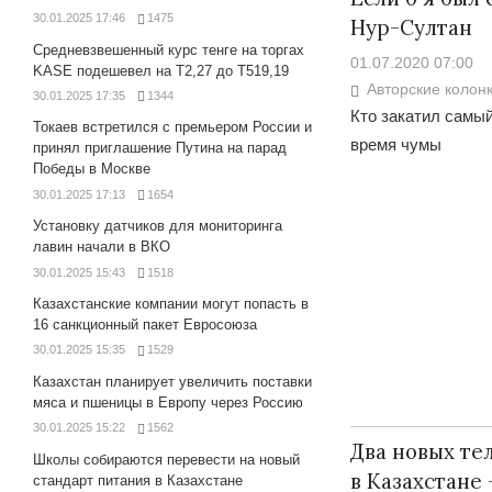
30.01.2025 17:46
1475
Нур-Султан
Средневзвешенный курс тенге на торгах
01.07.2020 07:00
KASE подешевел на Т2,27 до Т519,19
Авторские колон
30.01.2025 17:35
1344
Кто закатил самы
Токаев встретился с премьером России и
время чумы
принял приглашение Путина на парад
Победы в Москве
30.01.2025 17:13
1654
Установку датчиков для мониторинга
лавин начали в ВКО
30.01.2025 15:43
1518
Казахстанские компании могут попасть в
16 санкционный пакет Евросоюза
30.01.2025 15:35
1529
Казахстан планирует увеличить поставки
мяса и пшеницы в Европу через Россию
30.01.2025 15:22
1562
Два новых те
Школы собираются перевести на новый
в Казахстане 
стандарт питания в Казахстане