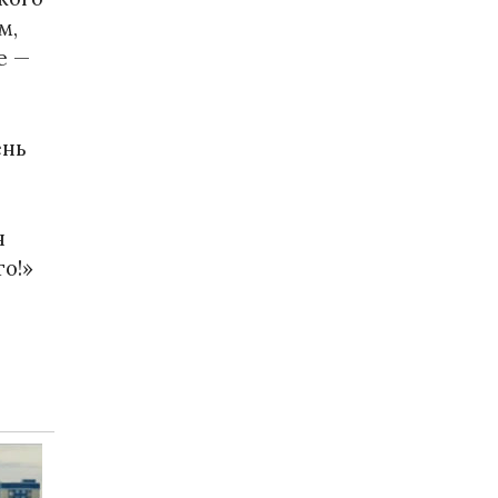
м,
е —
ень
н
то!»