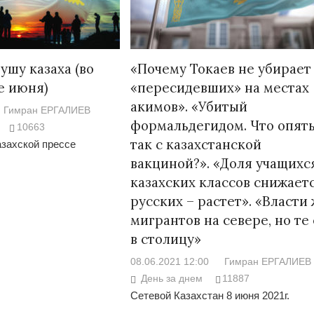
ушу казаха (во
«Почему Токаев не убирает
е июня)
«пересидевших» на местах
акимов». «Убитый
Гимран ЕРГАЛИЕВ
формальдегидом. Что опять
10663
так с казахстанской
захской прессе
вакциной?». «Доля учащихс
казахских классов снижаетс
русских – растет». «Власти
мигрантов на севере, но те
в столицу»
08.06.2021 12:00
Гимран ЕРГАЛИЕВ
День за днем
11887
Сетевой Казахстан 8 июня 2021г.