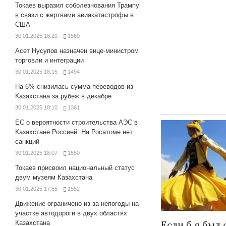
Токаев выразил соболезнования Трампу
в связи с жертвами авиакатастрофы в
США
30.01.2025 18:20
1569
Асет Нусупов назначен вице-министром
торговли и интеграции
30.01.2025 18:15
1494
На 6% снизилась сумма переводов из
Казахстана за рубеж в декабре
30.01.2025 18:10
1361
ЕС о вероятности строительства АЭС в
Казахстане Россией: На Росатоме нет
санкций
30.01.2025 18:07
1550
Токаев присвоил национальный статус
двум музеям Казахстана
30.01.2025 17:55
1552
Движение ограничено из-за непогоды на
участке автодороги в двух областях
Казахстана
Если б я был 