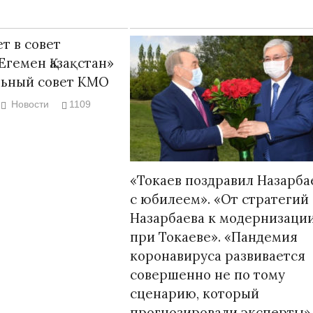
т в совет
Егемен Қазақстан»
льный совет КМО
Новости
1109
«Токаев поздравил Назарба
с юбилеем». «От стратегий
Назарбаева к модернизаци
при Токаеве». «Пандемия
коронавируса развивается
совершенно не по тому
сценарию, который
прогнозировали эксперты»