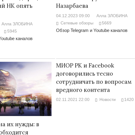
ый НК опять
Назарбаева
04.12.2023 09:00
Алла ЗЛОБИНА
Сетевые обзоры
5669
Алла ЗЛОБИНА
Обзор Telegram и Youtube каналов
5945
Война Мир
Youtube каналов
МИОР РК и Facebook
договорились тесно
сотрудничать по вопросам
вредного контента
02.11.2021 22:00
Новости
1420
Война Миров.
Сороса
а их нужды: в
08.11.2024 09:
обходится