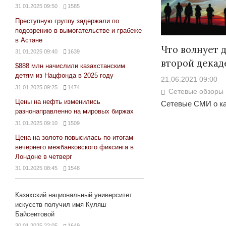
31.01.2025 09:50
1585
Преступную группу задержали по
подозрению в вымогательстве и грабеже
в Астане
Что волнует д
31.01.2025 09:40
1639
второй декад
$888 млн начислили казахстанским
детям из Нацфонда в 2025 году
21.06.2021 09:00
31.01.2025 09:25
1474
Сетевые обзоры
Цены на нефть изменились
Сетевые СМИ о ка
разнонаправленно на мировых биржах
31.01.2025 09:10
1509
Цена на золото повысилась по итогам
вечернего межбанковского фиксинга в
Лондоне в четверг
31.01.2025 08:45
1548
Казахский национальный университет
искусств получил имя Куляш
Байсеитовой
30.01.2025 22:05
1649