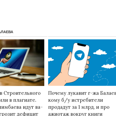
АЛАЕВА
Народ выбрал свет
Странная заб
Дарига не ждё
17.10.2024 17:00
29972
в Строительного
Почему лукавит г-жа Балаев
Авиакомпании
или в плагиате.
кому б/у истребители
мошенниками
имбаева идут ва-
продадут за 1 млрд, и про
30.10.2024 14:
 грозит дефицит
ажиотаж вокруг книги