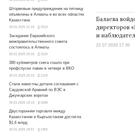
Штормовые предупреждения на пятницу
объявлены в Алматы и во всех областях
Балаева войде
Казахстана
директоров «
30.01.2025 21:10
1514
и наблюдате
Заседание Евразийского
межправительственного совета
22.07.2020 17:30
состоялось в Алматы
30.01.2025 20:15
1520
380 кубометров снега сошло при
профспуске лавин в четверг в ВКО
30.01.2025 20:10
1319
Стали известны детали соглашения с
Саудовской Аравией по ВЭС в
Джунгарских воротах
30.01.2025 19:10
1588
Двусторонняя торговля между
Казахстаном и Кыргызстаном достигла
$1,6 млрд
30.01.2025 18:57
1482