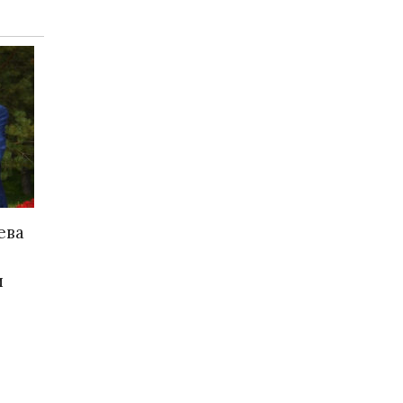
ева
и
.