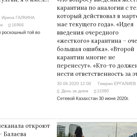
карантина по аналогии с те
который действовал в март
Ирина ГАЛКИНА
мае текущего года». «Идея
ки
16966
введения очередного
й роскошный той во
«жесткого» карантина – оч
большая ошибка». «Второй
карантин многие не
перенесут». «Кто-то долже
нести ответственность за э
30.06.2020 12:00
Гимран ЕРГАЛИЕВ
День за днем
11080
Сетевой Казахстан 30 июня 2020г.
леканала откроют
– Балаева