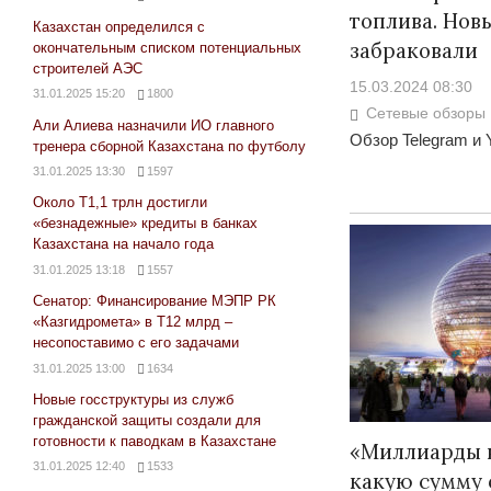
топлива. Нов
Казахстан определился с
забраковали
окончательным списком потенциальных
строителей АЭС
15.03.2024 08:30
31.01.2025 15:20
1800
Сетевые обзоры
Али Алиева назначили ИО главного
Обзор Telegram и 
тренера сборной Казахстана по футболу
31.01.2025 13:30
1597
Около Т1,1 трлн достигли
«безнадежные» кредиты в банках
Казахстана на начало года
31.01.2025 13:18
1557
Сенатор: Финансирование МЭПР РК
«Казгидромета» в Т12 млрд –
несопоставимо с его задачами
31.01.2025 13:00
1634
Новые госструктуры из служб
гражданской защиты создали для
готовности к паводкам в Казахстане
«Миллиарды н
31.01.2025 12:40
1533
какую сумму 