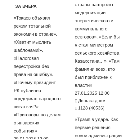
страны нацпроект
ЗА ВЧЕРА
модернизации
«Токаев объявил
энергетического и
режим тотальной
коммунального
экономии в стране».
секторов». «Если бы
«Хватит мыслить
я стал министром
шаблонами!».
сельского хозяйства
«Налоговая
Казахстана…». «Там
перестройка без
фамилии всех, кто
права на ошибку».
был приближен к
«Почему президент
власти»
РК публично
27.01.2025 12:00
поддержал народного
День за днем
писателя?».
1128 (40536)
«Приговоры по делам
«Трамп в ударе. Как
о январских
первые решения
событиях»
новой администрации
29.01.2025 12:00