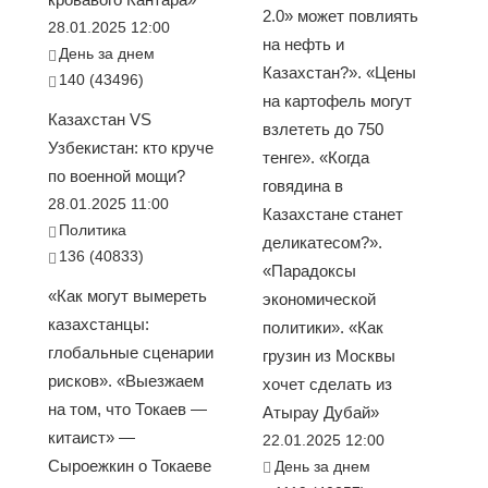
2.0» может повлиять
28.01.2025 12:00
на нефть и
День за днем
Казахстан?». «Цены
140 (43496)
на картофель могут
Казахстан VS
взлететь до 750
Узбекистан: кто круче
тенге». «Когда
по военной мощи?
говядина в
28.01.2025 11:00
Казахстане станет
Политика
деликатесом?».
136 (40833)
«Парадоксы
«Как могут вымереть
экономической
казахстанцы:
политики». «Как
глобальные сценарии
грузин из Москвы
рисков». «Выезжаем
хочет сделать из
на том, что Токаев —
Атырау Дубай»
китаист» —
22.01.2025 12:00
Сыроежкин о Токаеве
День за днем