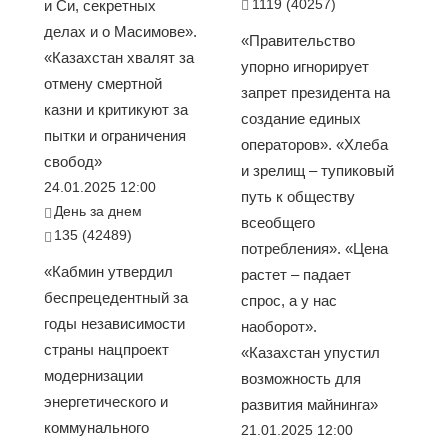
1119 (40257)
и Си, секретных
делах и о Масимове».
«Правительство
«Казахстан хвалят за
упорно игнорирует
отмену смертной
запрет президента на
казни и критикуют за
создание единых
пытки и ограничения
операторов». «Хлеба
свобод»
и зрелищ – тупиковый
24.01.2025 12:00
путь к обществу
День за днем
всеобщего
135 (42489)
потребления». «Цена
«Кабмин утвердил
растет – падает
беспрецедентный за
спрос, а у нас
годы независимости
наоборот».
страны нацпроект
«Казахстан упустил
модернизации
возможность для
энергетического и
развития майнинга»
коммунального
21.01.2025 12:00