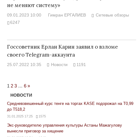
не меняют систему»
09.01.2023 10:00
Гимран ЕРГАЛИЕВ
Сетевые обзоры
6247
Госсоветник Ерлан Карин заявил о взломе
своего Telegram-аккаунта
25.07.2022 10:35
Новости
1191
Next
1
2
3
…
6
»
Posts
НОВОСТИ
Средневзвешенный курс тенге на торгах KASE подорожал на Т0,99
до Т518,2
31.01.2025 17:25
1575
Экс-руководителю управления культуры Астаны Мажагулову
вынесли приговор за хищение