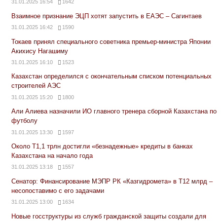
31.01.2025 16:54
1642
Взаимное признание ЭЦП хотят запустить в ЕАЭС – Сагинтаев
31.01.2025 16:42
1590
Токаев принял специального советника премьер-министра Японии
Акихису Нагашиму
31.01.2025 16:10
1523
Казахстан определился с окончательным списком потенциальных
строителей АЭС
31.01.2025 15:20
1800
Али Алиева назначили ИО главного тренера сборной Казахстана по
футболу
31.01.2025 13:30
1597
Около Т1,1 трлн достигли «безнадежные» кредиты в банках
Казахстана на начало года
31.01.2025 13:18
1557
Сенатор: Финансирование МЭПР РК «Казгидромета» в Т12 млрд –
несопоставимо с его задачами
31.01.2025 13:00
1634
Новые госструктуры из служб гражданской защиты создали для