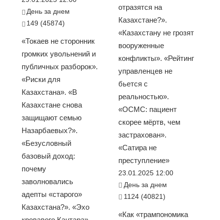
отразятся на
День за днем
Казахстане?».
149 (45874)
«Казахстану не грозят
«Токаев не сторонник
вооруженные
громких увольнений и
конфликты». «Рейтинг
публичных разборок».
управленцев не
«Риски для
бьется с
Казахстана». «В
реальностью».
Казахстане снова
«ОСМС: пациент
защищают семью
скорее мёртв, чем
Назарбаевых?».
застрахован».
«Безусловный
«Сатира не
базовый доход:
преступление»
почему
23.01.2025 12:00
заволновались
День за днем
адепты «старого»
1124 (40821)
Казахстана?». «Эхо
«Как «трампономика
кровавого Кантара»