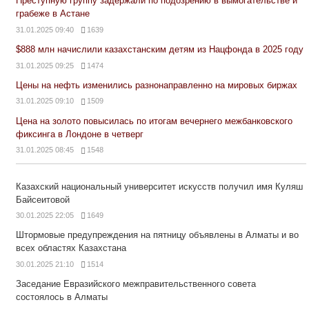
Преступную группу задержали по подозрению в вымогательстве и
грабеже в Астане
31.01.2025 09:40
1639
$888 млн начислили казахстанским детям из Нацфонда в 2025 году
31.01.2025 09:25
1474
Цены на нефть изменились разнонаправленно на мировых биржах
31.01.2025 09:10
1509
Цена на золото повысилась по итогам вечернего межбанковского
фиксинга в Лондоне в четверг
31.01.2025 08:45
1548
Казахский национальный университет искусств получил имя Куляш
Байсеитовой
30.01.2025 22:05
1649
Штормовые предупреждения на пятницу объявлены в Алматы и во
всех областях Казахстана
30.01.2025 21:10
1514
Заседание Евразийского межправительственного совета
состоялось в Алматы