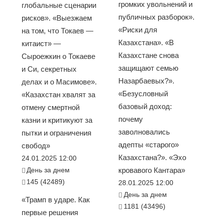
громких увольнений и
глобальные сценарии
публичных разборок».
рисков». «Выезжаем
«Риски для
на том, что Токаев —
Казахстана». «В
китаист» —
Казахстане снова
Сыроежкин о Токаеве
защищают семью
и Си, секретных
Назарбаевых?».
делах и о Масимове».
«Безусловный
«Казахстан хвалят за
базовый доход:
отмену смертной
почему
казни и критикуют за
заволновались
пытки и ограничения
адепты «старого»
свобод»
Казахстана?». «Эхо
24.01.2025 12:00
День за днем
кровавого Кантара»
145 (42489)
28.01.2025 12:00
День за днем
«Трамп в ударе. Как
1181 (43496)
первые решения