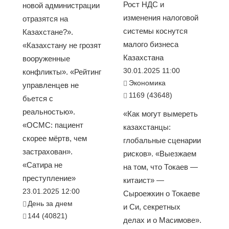
Рост НДС и
новой администрации
изменения налоговой
отразятся на
системы коснутся
Казахстане?».
малого бизнеса
«Казахстану не грозят
Казахстана
вооруженные
30.01.2025 11:00
конфликты». «Рейтинг
Экономика
управленцев не
1169 (43648)
бьется с
реальностью».
«Как могут вымереть
«ОСМС: пациент
казахстанцы:
скорее мёртв, чем
глобальные сценарии
застрахован».
рисков». «Выезжаем
«Сатира не
на том, что Токаев —
преступление»
китаист» —
23.01.2025 12:00
Сыроежкин о Токаеве
День за днем
и Си, секретных
144 (40821)
делах и о Масимове».