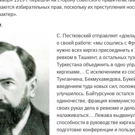
шаются избирательных прав, поскольку их преступления нос
рактер».
г.
С. Пестковский отправляет «докла
о своей работе: «мы сошлись с Фр
нужно всех киргиз присоединить к 
ревком в Ташкент, а остальных ту
Туркестана объединить в одно упр
киргизами… С исключением из со
Тунганчина, Бекмухамедова, Букей
введением туда новых сил, полож
улучшилось. Байтурсунов остался 
одиночестве, фракция коммунисто
своих руках дела в ревкоме и дел
налаживаться… Лежава выдвину
способности в руководстве киргиз
подготовке конференции и пользу