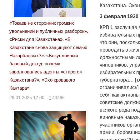
Казахстана. Окон
3 февраля 1920 
«Токаев не сторонник громких
КРВК, заслушав 
увольнений и публичных разборок».
избирательных п
«Риски для Казахстана». «В
что они, посколь
Казахстане снова защищают семью
проводить в жизн
Назарбаевых?». «Безусловный
должностными ли
базовый доход: почему
чиновников, упр
заволновались адепты «старого»
избирательных п
Казахстана?». «Эхо кровавого
губернатора… [т
ограничивались]
Кантара»
себя как активны
28.01.2025 12:00
43496
советские должно
всякого рода под
виновные наказы
участников орга
армии, боровшихс
которые до 20 де