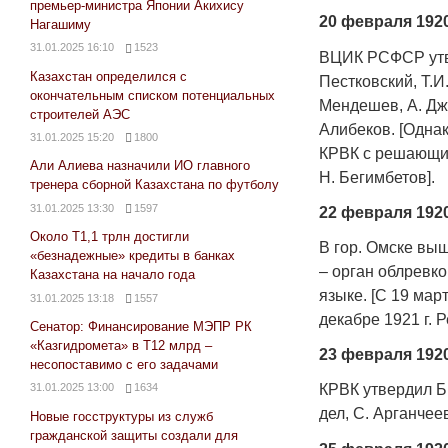
премьер-министра Японии Акихису
20 февраля 1920
Нагашиму
31.01.2025 16:10
1523
ВЦИК РСФСР утв
Казахстан определился с
Пестковский, Т.И
окончательным списком потенциальных
Мендешев, А. Джа
строителей АЭС
Алибеков. [Одна
31.01.2025 15:20
1800
КРВК с решающим
Али Алиева назначили ИО главного
Н. Бегимбетов].
тренера сборной Казахстана по футболу
31.01.2025 13:30
1597
22 февраля 1920
Около Т1,1 трлн достигли
В гор. Омске вы
«безнадежные» кредиты в банках
– орган облревко
Казахстана на начало года
языке. [С 19 мар
31.01.2025 13:18
1557
декабре 1921 г. Р
Сенатор: Финансирование МЭПР РК
«Казгидромета» в Т12 млрд –
23 февраля 1920
несопоставимо с его задачами
КРВК утвердил Б.
31.01.2025 13:00
1634
дел, С. Арганчее
Новые госструктуры из служб
гражданской защиты создали для