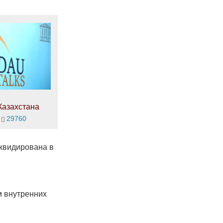
Казахстана
29760
иквидирована в
м внутренних