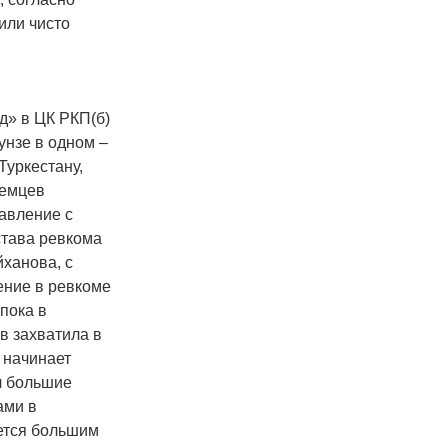
или чисто
д» в ЦК РКП(б)
унзе в одном –
Туркестану,
земцев
авление с
става ревкома
ханова, с
ение в ревкоме
пока в
в захватила в
о начинает
л большие
ами в
ется большим