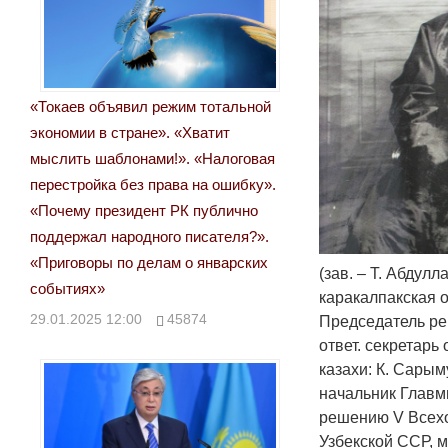
«Токаев объявил режим тотальной
экономии в стране». «Хватит
мыслить шаблонами!». «Налоговая
перестройка без права на ошибку».
«Почему президент РК публично
поддержал народного писателя?».
«Приговоры по делам о январских
(зав. – Т. Абдулл
событиях»
каракалпакская о
29.01.2025 12:00
45874
Председатель рев
ответ. секретарь
казахи: К. Сарым
начальник Главм
решению V Всехор
Узбекской ССР, 