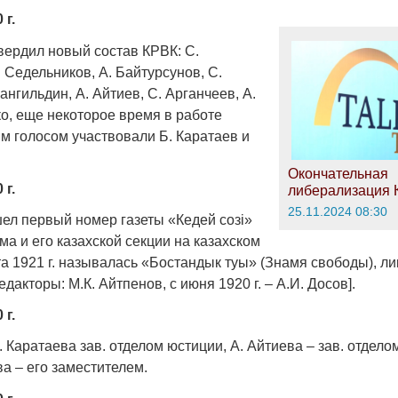
 г.
ердил новый состав КРВК: С.
. Седельников, А. Байтурсунов, С.
нгильдин, А. Айтиев, С. Арганчеев, А.
ко, еще некоторое время в работе
 голосом участвовали Б. Каратаев и
Окончательная
 г.
либерализация 
25.11.2024 08:30
шел первый номер газеты «Кедей созi»
ма и его казахской секции на казахском
та 1921 г. называлась «Бостандык туы» (Знамя свободы), л
едакторы: М.К. Айтпенов, с июня 1920 г. – А.И. Досов].
 г.
 Каратаева зав. отделом юстиции, А. Айтиева – зав. отдело
ва – его заместителем.