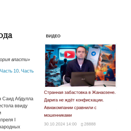
ода
ВИДЕО
ория власти»
Часть 10
.
Часть
астовка в Жанаозене.
«Новый Казахстан не говорит всей
Лондон
н Саид Абдулла
т конфискации.
правды»
28.10.
естола ввиду
 сравнили с
29.10.2024 09:00
39623
и
преля I
00
28888
 народных