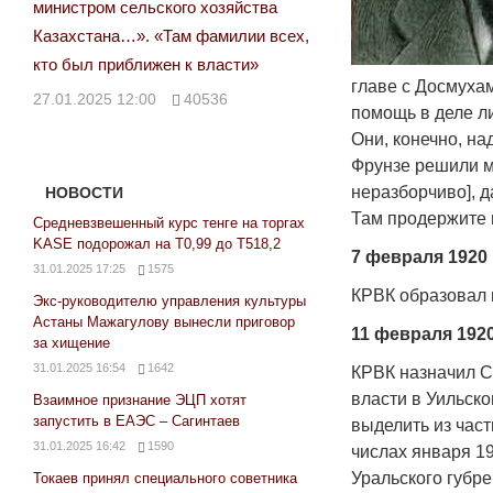
министром сельского хозяйства
Казахстана…». «Там фамилии всех,
кто был приближен к власти»
главе с Досмуха
27.01.2025 12:00
40536
помощь в деле л
Они, конечно, на
Фрунзе решили м
неразборчиво], д
НОВОСТИ
Там продержите 
Средневзвешенный курс тенге на торгах
KASE подорожал на Т0,99 до Т518,2
7 февраля 1920 
31.01.2025 17:25
1575
КРВК образовал 
Экс-руководителю управления культуры
Астаны Мажагулову вынесли приговор
11 февраля 1920 
за хищение
31.01.2025 16:54
1642
КРВК назначил С
власти в Уильско
Взаимное признание ЭЦП хотят
запустить в ЕАЭС – Сагинтаев
выделить из час
31.01.2025 16:42
1590
числах января 1
Уральского губре
Токаев принял специального советника