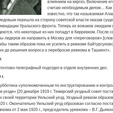
влиянием на киргиз. Включение ег
считаю необходимым делом… Как
известно, что так называемая Ал
медовым перешла на сторону советской власти оказав сущ
иквидации Уральского фронта. Теперь их вожаков ожидаем 
деются, что некоторые из них попадут в Кирревком. После 
ы лидеров их направить в Москву для «переговоров» [слов
абы таким образом пока не усилить в ревкоме байтурсуновс
их до решения вопроса о переброске ревкома в Ташкент».
г.
почтово-телеграфный подотдел в отделе внутренних дел.
г.
убботина «уполномоченным по инструктированию и контро
м уезде» [20 декабря 1919 г. Темирский уездный совет пост
ти своей территории Уильский уезд. Уездный ревком образо
920 г. Окончательно Уильский уезд образован согласно пос
вкома от 2 мая 1920 г., председатель уревкома – В.Г. Дьякон