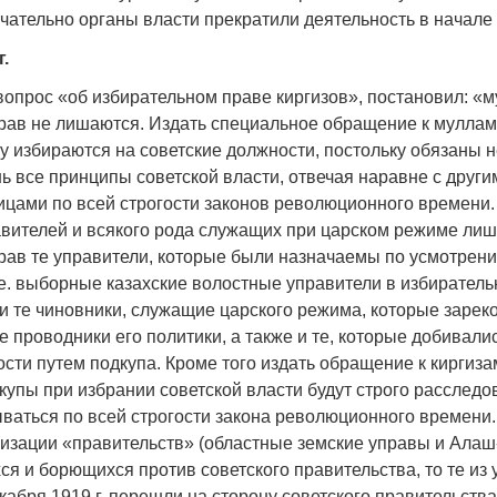
чательно органы власти прекратили деятельность в начале 
г.
вопрос «об избирательном праве киргизов», постановил: «
рав не лишаются. Издать специальное обращение к муллам 
ку избираются на советские должности, постольку обязаны 
ь все принципы советской власти, отвечая наравне с други
цами по всей строгости законов революционного времени.
авителей и всякого рода служащих при царском режиме ли
рав те управители, которые были назначаемы по усмотрен
.е. выборные казахские волостные управители в избиратель
 и те чиновники, служащие царского режима, которые заре
е проводники его политики, а также и те, которые добивали
сти путем подкупа. Кроме того издать обращение к киргизам
купы при избрании советской власти будут строго расследо
ваться по всей строгости закона революционного времени.
низации «правительств» (областные земские управы и Алаш
я и борющихся против советского правительства, то те из 
кабря 1919 г. перешли на сторону советского правительства