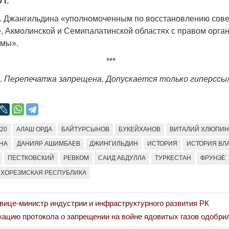
 г.
. Джангильдина «уполномоченным по восстановлению совет
е, Акмолинской и Семипалатинской областях с правом орга
омы».
***
г. Перепечатка запрещена. Допускается только гиперссы
920
АЛАШ ОРДА
БАЙТУРСЫНОВ
БУКЕЙХАНОВ
ВИТАЛИЙ ХЛЮПИ
НА
ДАНИЯР АШИМБАЕВ
ДЖИНГИЛЬДИН
ИСТОРИЯ
ИСТОРИЯ ВЛ
ПЕСТКОВСКИЙ
РЕВКОМ
САИД АБДУЛЛА
ТУРКЕСТАН
ФРУНЗЕ
ХОРЕЗМСКАЯ РЕСПУБЛИКА
вице-министр индустрии и инфраструктурного развития РК
ацию протокола о запрещении на войне ядовитых газов одобри