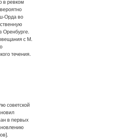
о в ревком
 вероятно
аш-Орда во
ественную
в Оренбурге.
совещания с М.
о
кого течения.
лю советской
ановил
ван в первых
тановлению
ов].