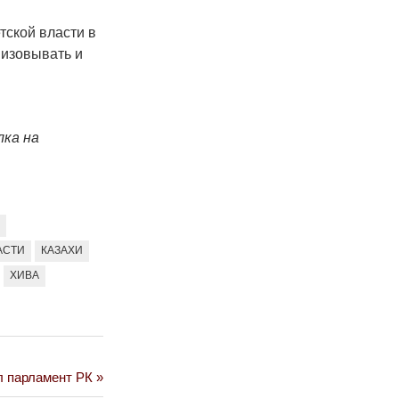
ской власти в
низовывать и
лка на
Н
АСТИ
КАЗАХИ
ХИВА
л парламент РК