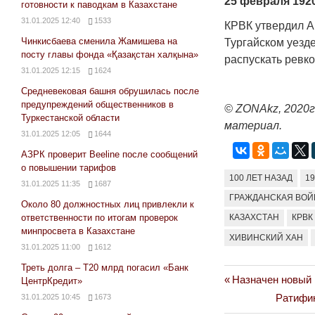
25 февраля 1920
готовности к паводкам в Казахстане
31.01.2025 12:40
1533
КРВК утвердил А
Чинкисбаева сменила Жамишева на
Тургайском уезд
посту главы фонда «Қазақстан халқына»
распускать ревк
31.01.2025 12:15
1624
Средневековая башня обрушилась после
предупреждений общественников в
© ZONAkz, 2020
Туркестанской области
материал.
31.01.2025 12:05
1644
АЗРК проверит Beeline после сообщений
о повышении тарифов
100 ЛЕТ НАЗАД
1
31.01.2025 11:35
1687
ГРАЖДАНСКАЯ ВОЙ
Около 80 должностных лиц привлекли к
ответственности по итогам проверок
КАЗАХСТАН
КРВК
минпросвета в Казахстане
ХИВИНСКИЙ ХАН
31.01.2025 11:00
1612
Треть долга – Т20 млрд погасил «Банк
Previous
Назначен новый 
Навигация
ЦентрКредит»
Post:
Next
Ратифик
31.01.2025 10:45
1673
по