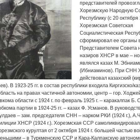
представителей провозгл
Хорезмскую Народную С
Республику (с 20 октября 1
Хорезмская Советская
Социалистическая Респуб
Война Мир
сформировал ее органы в
Представителем Совета 
назиров ХНСР в мае – ноя
являлся казах М. Эбниам
(Ибниаминов). При СНН
действовал казахский (ки
аев). В 1923-25 гг. в состав республики входила Киргизско/ка
бласть на правах частичной автономии, центр – гор. Ходже
кома области с 1924 г. по февраль 1925 г. – каракалпак Б.
 обкома партии в 1924-25 гг. – казах Ф. Усманов. В руковод
Война Миров.
улдаев – зам. председателя СНН – нарком РКИ (1924 г.), А.
Сороса
илиции ХНСР (1924 г.). Хорезмская ССР самоликвидировал
08.11.2024 09:
езмского курултая от 2 октября 1924 г. большей частью во
меньшими – в Туркменскую ССР и Кара-Калпакскую автоном