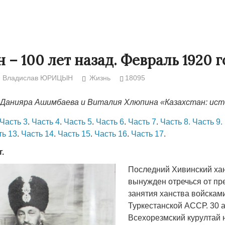
 – 100 лет назад. Февраль 1920 г
Владислав ЮРИЦЫН
Жизнь
18095
 Данияра Ашимбаева и Виталия Хлюпина «Казахстан: ист
Часть 3
.
Часть 4
.
Часть 5
.
Часть 6
.
Часть 7
.
Часть 8.
Часть 9.
ть 13
.
Часть 14
.
Часть 15
.
Часть 16
.
Часть 17
.
г.
Народ выбрал свет
Странная заб
Последний Хивинский ха
Дарига не ждё
17.10.2024 17:00
29972
вынужден отречься от пр
Авиакомпании
занятия ханства войскам
мошенниками
Туркестанской АССР. 30 а
30.10.2024 14:
Всехорезмский курултай