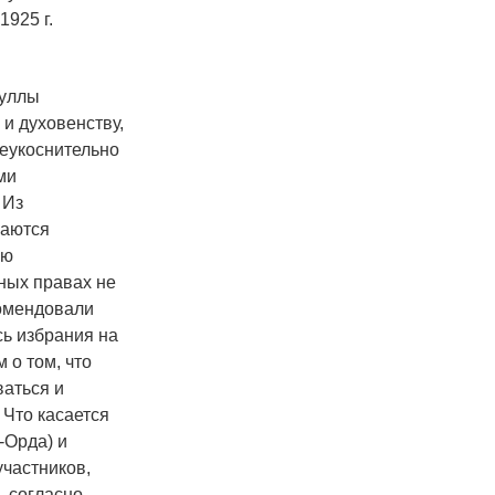
1925 г.
муллы
и духовенству,
неукоснительно
ми
 Из
шаются
ию
ных правах не
комендовали
сь избрания на
 о том, что
ваться и
 Что касается
-Орда) и
участников,
, согласно