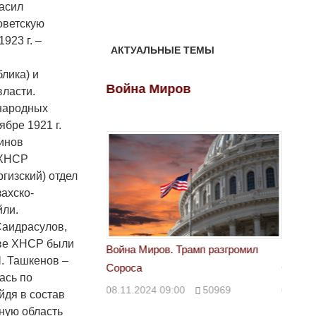
асил
оветскую
923 г. –
АКТУАЛЬНЫЕ ТЕМЫ
лика) и
ов
Война Миров
Войн
ласти.
народных
бре 1921 г.
инов
 ХНСР
ргизский) отдел
захско-
йли.
 Саидрасулов,
стве ХНСР были
 Трамп разгромил
Война Миров. Трамп разгромил
Война 
Ч. Ташкенов –
Сороса
Сорос
ась по
00
50969
08.11.2024 09:00
50969
08.11.
йдя в состав
ную область