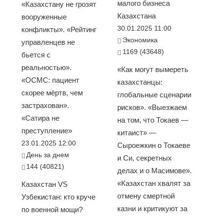
малого бизнеса
«Казахстану не грозят
Казахстана
вооруженные
30.01.2025 11:00
конфликты». «Рейтинг
Экономика
управленцев не
1169 (43648)
бьется с
реальностью».
«Как могут вымереть
«ОСМС: пациент
казахстанцы:
скорее мёртв, чем
глобальные сценарии
застрахован».
рисков». «Выезжаем
«Сатира не
на том, что Токаев —
преступление»
китаист» —
23.01.2025 12:00
Сыроежкин о Токаеве
День за днем
и Си, секретных
144 (40821)
делах и о Масимове».
«Казахстан хвалят за
Казахстан VS
отмену смертной
Узбекистан: кто круче
казни и критикуют за
по военной мощи?