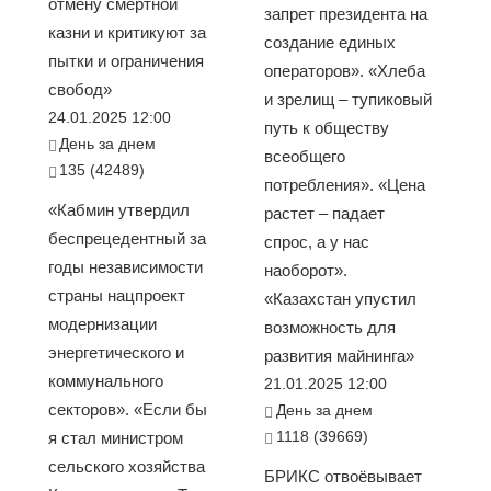
отмену смертной
запрет президента на
казни и критикуют за
создание единых
пытки и ограничения
операторов». «Хлеба
свобод»
и зрелищ – тупиковый
24.01.2025 12:00
путь к обществу
День за днем
всеобщего
135 (42489)
потребления». «Цена
«Кабмин утвердил
растет – падает
беспрецедентный за
спрос, а у нас
годы независимости
наоборот».
страны нацпроект
«Казахстан упустил
модернизации
возможность для
энергетического и
развития майнинга»
коммунального
21.01.2025 12:00
секторов». «Если бы
День за днем
1118 (39669)
я стал министром
сельского хозяйства
БРИКС отвоёвывает