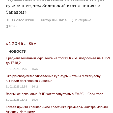
сувереннее, чем Зеленский в отношениях с
Западом»
01.03.2022 09:00
Виктор ШАЦКИХ
Интервью
13285
Previous
Next
«
1
2
3
4
5
…
85
»
Posts
Posts
НОВОСТИ
Средневзвешенный курс тенге на торгах KASE подорожал на Т0,99
до Т518,2
31.01.2025 17:25
1575
Экс-руководителю управления культуры Астаны Мажагулову
вынесли приговор за хищение
31.01.2025 16:54
1642
Взаимное признание ЭЦП хотят запустить в ЕАЭС – Сагинтаев
31.01.2025 16:42
1590
Токаев принял специального советника премьер-министра Японии
Акихису Нагашиму