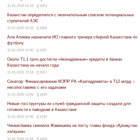
31.01.2025 16:10
1523
Казахстан определился с окончательным списком потенциальных
строителей АЭС
31.01.2025 15:20
1800
Али Алиева назначили ИО главного тренера сборной Казахстана по
футболу
31.01.2025 13:30
1597
Около Т1,1 трлн достигли «безнадежные» кредиты в банках
Казахстана на начало года
31.01.2025 13:18
1557
Сенатор: Финансирование МЭПР РК «Казгидромета» в Т12 млрд –
несопоставимо с его задачами
31.01.2025 13:00
1634
Новые госструктуры из служб гражданской защиты создали для
готовности к паводкам в Казахстане
31.01.2025 12:40
1533
Чинкисбаева сменила Жамишева на посту главы фонда «Қазақстан
халқына»
31.01.2025 12:15
1624