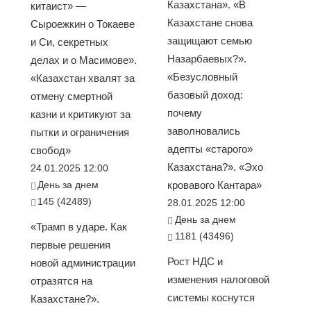
Казахстана». «В
китаист» —
Казахстане снова
Сыроежкин о Токаеве
защищают семью
и Си, секретных
Назарбаевых?».
делах и о Масимове».
«Безусловный
«Казахстан хвалят за
базовый доход:
отмену смертной
почему
казни и критикуют за
заволновались
пытки и ограничения
адепты «старого»
свобод»
Казахстана?». «Эхо
24.01.2025 12:00
День за днем
кровавого Кантара»
145 (42489)
28.01.2025 12:00
День за днем
«Трамп в ударе. Как
1181 (43496)
первые решения
Рост НДС и
новой администрации
изменения налоговой
отразятся на
системы коснутся
Казахстане?».