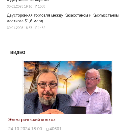
30.01.2025 19:10
1588
Двусторонняя торговля между Казахстаном и Кыргызстаном
достигла $1,6 млрд
30.01.2025 18:57
1482
ВИДЕО
Электрический колхоз
БРИ
кол
24.10.2024 18:00
40601