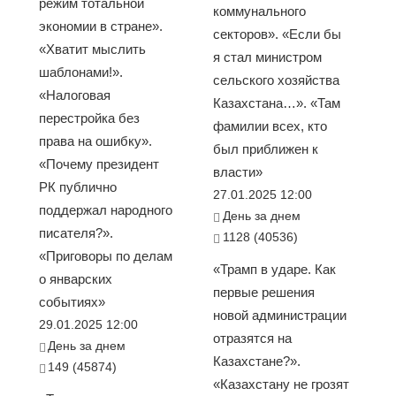
режим тотальной
коммунального
экономии в стране».
секторов». «Если бы
«Хватит мыслить
я стал министром
шаблонами!».
сельского хозяйства
«Налоговая
Казахстана…». «Там
перестройка без
фамилии всех, кто
права на ошибку».
был приближен к
«Почему президент
власти»
РК публично
27.01.2025 12:00
поддержал народного
День за днем
писателя?».
1128 (40536)
«Приговоры по делам
«Трамп в ударе. Как
о январских
первые решения
событиях»
новой администрации
29.01.2025 12:00
отразятся на
День за днем
Казахстане?».
149 (45874)
«Казахстану не грозят