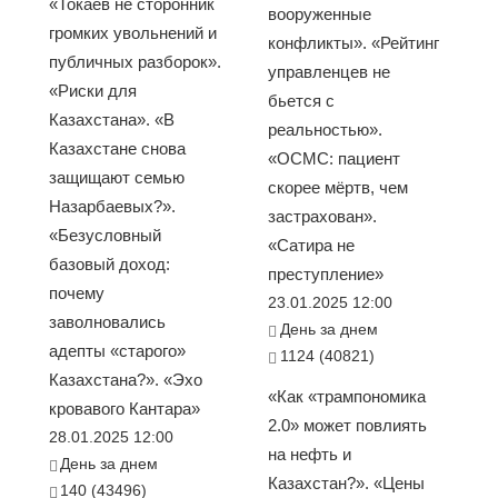
«Токаев не сторонник
вооруженные
громких увольнений и
конфликты». «Рейтинг
публичных разборок».
управленцев не
«Риски для
бьется с
Казахстана». «В
реальностью».
Казахстане снова
«ОСМС: пациент
защищают семью
скорее мёртв, чем
Назарбаевых?».
застрахован».
«Безусловный
«Сатира не
базовый доход:
преступление»
почему
23.01.2025 12:00
заволновались
День за днем
адепты «старого»
1124 (40821)
Казахстана?». «Эхо
«Как «трампономика
кровавого Кантара»
2.0» может повлиять
28.01.2025 12:00
на нефть и
День за днем
Казахстан?». «Цены
140 (43496)