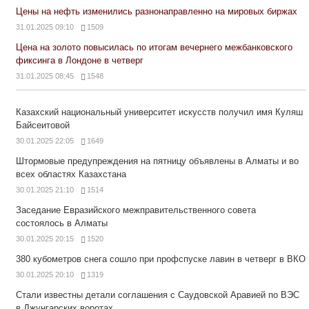
Цены на нефть изменились разнонаправленно на мировых биржах
31.01.2025 09:10
1509
Цена на золото повысилась по итогам вечернего межбанковского
фиксинга в Лондоне в четверг
31.01.2025 08:45
1548
Казахский национальный университет искусств получил имя Куляш
Байсеитовой
30.01.2025 22:05
1649
Штормовые предупреждения на пятницу объявлены в Алматы и во
всех областях Казахстана
30.01.2025 21:10
1514
Заседание Евразийского межправительственного совета
состоялось в Алматы
30.01.2025 20:15
1520
380 кубометров снега сошло при профспуске лавин в четверг в ВКО
30.01.2025 20:10
1319
Стали известны детали соглашения с Саудовской Аравией по ВЭС
в Джунгарских воротах