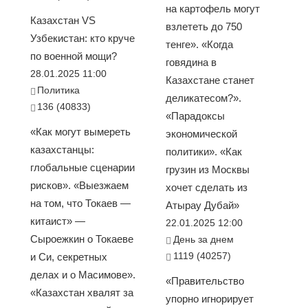
на картофель могут
Казахстан VS
взлететь до 750
Узбекистан: кто круче
тенге». «Когда
по военной мощи?
говядина в
28.01.2025 11:00
Казахстане станет
Политика
деликатесом?».
136 (40833)
«Парадоксы
«Как могут вымереть
экономической
казахстанцы:
политики». «Как
глобальные сценарии
грузин из Москвы
рисков». «Выезжаем
хочет сделать из
на том, что Токаев —
Атырау Дубай»
китаист» —
22.01.2025 12:00
Сыроежкин о Токаеве
День за днем
1119 (40257)
и Си, секретных
делах и о Масимове».
«Правительство
«Казахстан хвалят за
упорно игнорирует